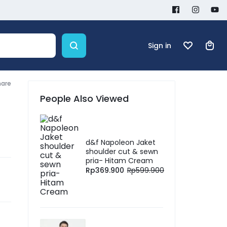
Sign in
hare
People Also Viewed
d&f Napoleon Jaket
shoulder cut & sewn
pria- Hitam Cream
Rp
369.900
Rp
599.900