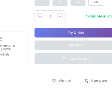
L
M
XL
XXL
Available in s
Try On Me
Buy Now
within 3-5
ng days
etails
Add to cart
Wishlist
Compare