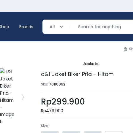
Shop
Brands
All
S
Jackets
verage
d&f Jaket Biker Pria – Hitam
ing
Sku:
70110062
Rp
299.900
Rp
479.900
Size