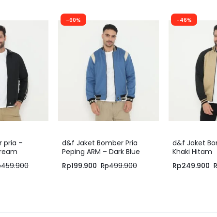
-60%
-46%
r pria –
d&f Jaket Bomber Pria
d&f Jaket Bo
cream
Peping ARM – Dark Blue
Khaki Hitam
Cream
p
459.900
Rp
199.900
Rp
499.900
Rp
249.900