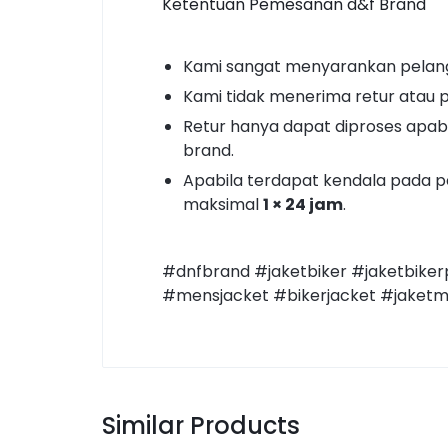
Ketentuan Pemesanan d&f Brand
Kami sangat menyarankan pelan
Kami tidak menerima retur atau 
Retur hanya dapat diproses apabi
brand.
Apabila terdapat kendala pada 
maksimal
1 × 24 jam
.
#dnfbrand #jaketbiker #jaketbikerp
#mensjacket #bikerjacket #jaket
Similar Products