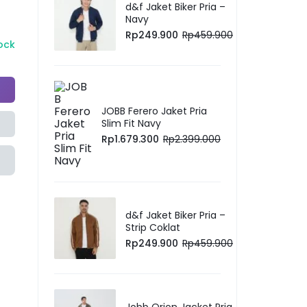
d&f Jaket Biker Pria –
Navy
Rp
249.900
Rp
459.900
tock
JOBB Ferero Jaket Pria
Slim Fit Navy
Rp
1.679.300
Rp
2.399.000
d&f Jaket Biker Pria –
Strip Coklat
Rp
249.900
Rp
459.900
Jobb Orion Jacket Pria