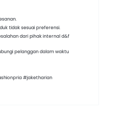
esanan.
k tidak sesuai preferensi.
alahan dari pihak internal d&f
hubungi pelanggan dalam waktu
shionpria #jaketharian