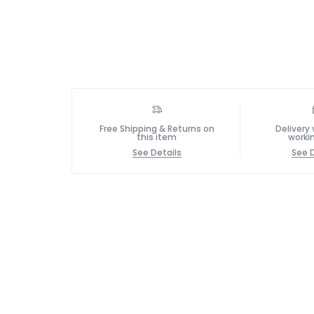
Free Shipping & Returns on
Delivery 
this item
worki
See Details
See D