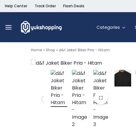
Help Center
Track Order
Flash Deals
Categories
Yukshopping
Belanja
Online
Home
»
Shop
»
d&f Jaket Biker Pria – Hitam
Murah
Fashion
&
Terpercaya
Food & Be
Home & Liv