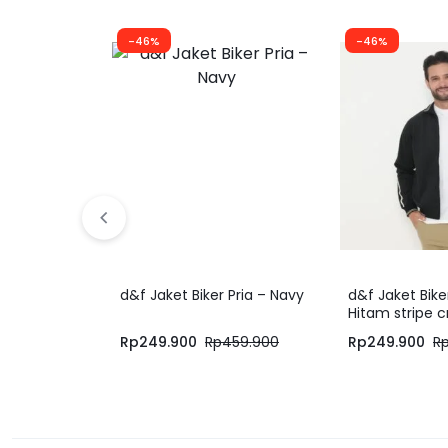
-46%
-46%
d&f Jaket Biker Pria – Navy
d&f Jaket Bike
Hitam stripe 
Rp
249.900
Rp
459.900
Rp
249.900
R