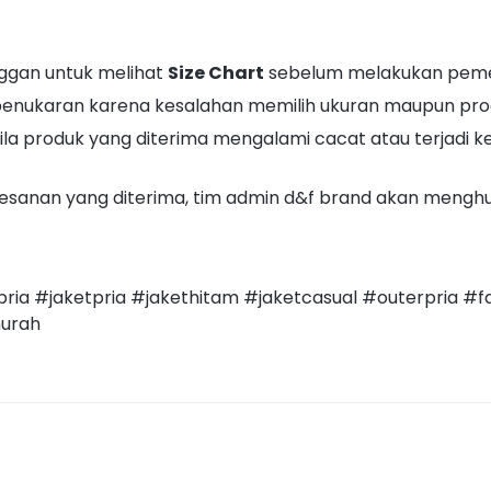
ggan untuk melihat
Size Chart
sebelum melakukan pem
penukaran karena kesalahan memilih ukuran maupun produ
la produk yang diterima mengalami cacat atau terjadi kes
pesanan yang diterima, tim admin d&f brand akan meng
ria #jaketpria #jakethitam #jaketcasual #outerpria #fa
murah