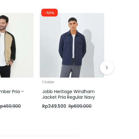
-50%
-30%
1 Color
1 Color
mber Pria –
Jobb Heritage Windham
Jobb Equino
Jacket Pria Regular Navy
Regular Fit 
Rp
459.900
Rp
349.500
Rp
699.000
Rp
1.539.300