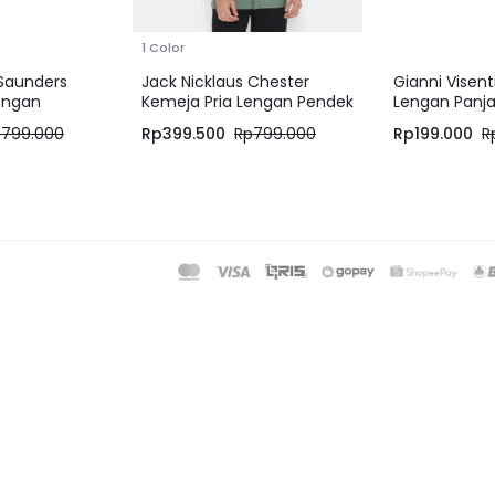
1 Color
 Saunders
Jack Nicklaus Chester
Gianni Visen
engan
Kemeja Pria Lengan Pendek
Lengan Panja
it Navy
Regular Fit Laurent Green
8605
p
799.000
Rp
399.500
Rp
799.000
Rp
199.000
R