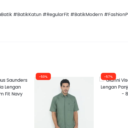
aBatik #BatikKatun #RegularFit #BatikModern #Fashio
-50%
-57%