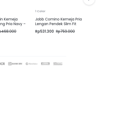
1 Color
1 Color
tin Kemeja
Jobb Comino Kemeja Pria
Jobb Monta
ng Pria Navy –
Lengan Pendek Slim Fit
Lengan Panj
Medium Blue
Hitam
p
468.000
Rp
531.300
Rp
759.000
Rp
531.300