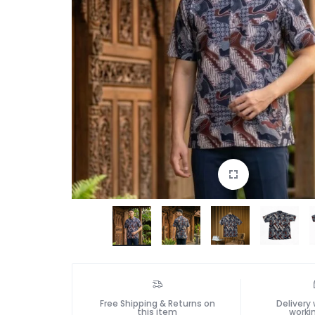
Free Shipping & Returns on
Delivery 
this item
worki