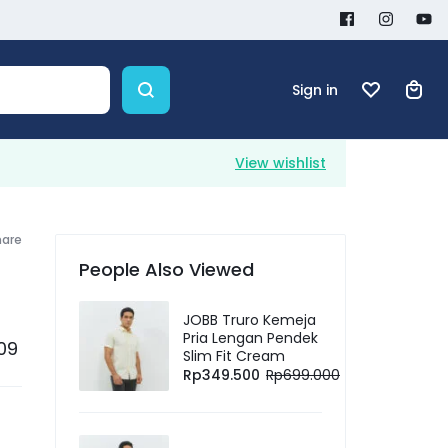
Sign in
View wishlist
hare
People Also Viewed
JOBB Truro Kemeja
Pria Lengan Pendek
109
Slim Fit Cream
Rp
349.500
Rp
699.000