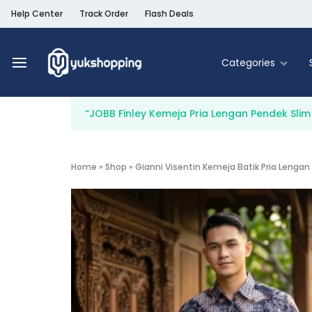
Help Center
Track Order
Flash Deals
Categories
Yukshopping
Belanja
Online
“JOBB Finley Kemeja Pria Lengan Pendek Slim 
Murah
Fashion
&
Terpercaya
Food & Be
Home
»
Shop
»
Gianni Visentin Kemeja Batik Pria Lengan 
Home & Liv