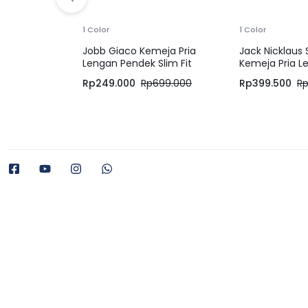
1 Color
1 Color
Jobb Giaco Kemeja Pria
Jack Nicklaus
Lengan Pendek Slim Fit
Kemeja Pria L
Olive
Panjang Slim F
Rp
249.000
Rp
699.000
Rp
399.500
R