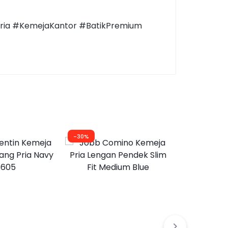
nPria #KemejaKantor #BatikPremium
-30%
-30%