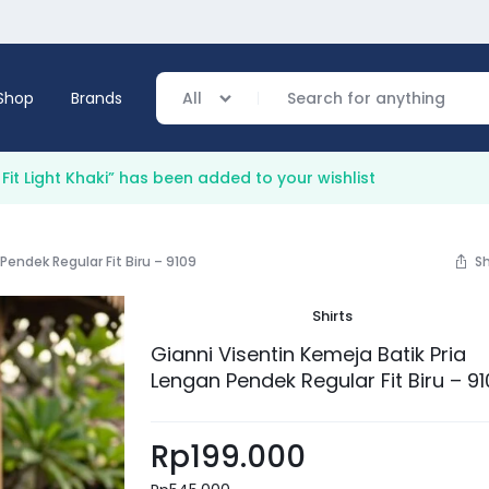
Shop
Brands
All
Fit Light Khaki” has been added to your wishlist
verage
Pendek Regular Fit Biru – 9109
S
ing
Shirts
Gianni Visentin Kemeja Batik Pria
Lengan Pendek Regular Fit Biru – 9
Rp
199.000