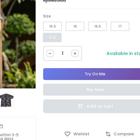
Rp
545.000
Size
15.5
16
16.5
17
17.5
Available in s
Try On Me
Buy Now
Add to cart
Wishlist
Compare
within 3-5
ng days