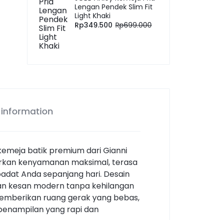
Lengan Pendek Slim Fit
Light Khaki
Rp
349.500
Rp
699.000
 information
meja batik premium dari Gianni
warkan kenyamanan maksimal, terasa
padat Anda sepanjang hari. Desain
an kesan modern tanpa kehilangan
emberikan ruang gerak yang bebas,
penampilan yang rapi dan