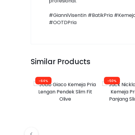
profesional.
#GianniVisentin #BatikPria #Kemej
#OOTDPria
Similar Products
-64%
-50%