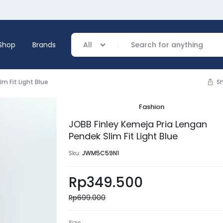
Shop
Brands
All
m Fit Light Blue
S
Fashion
verage
JOBB Finley Kemeja Pria Lengan
Pendek Slim Fit Light Blue
ing
Sku:
JWM5C59N1
Rp
349.500
Rp
699.000
Size