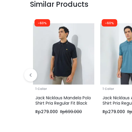
Similar Products
-60%
-60%
1 Color
1 Color
Jack Nicklaus Mandela Polo
Jack Nicklaus
Shirt Pria Regular Fit Black
Shirt Pria Regul
Turquoise
Rp
279.000
Rp
699.000
Rp
279.000
R