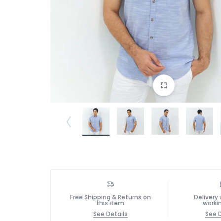
Free Shipping & Returns on
Delivery 
this item
worki
See Details
See D