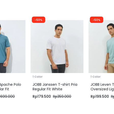
-50%
-50%
1 Color
1 Color
 Apache Polo
JOBB Janssen T-shirt Pria
JOBB Leven T-
ar Fit
Regular Fit White
Oversized Li
p
699.000
Rp
179.500
Rp
359.000
Rp
199.500
R