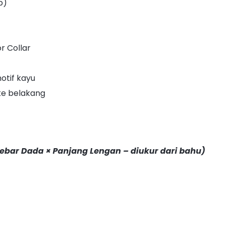
b)
r Collar
otif kayu
ke belakang
ebar Dada × Panjang Lengan – diukur dari bahu)