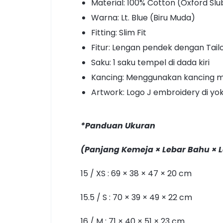
Material: 100% Cotton (Oxford Slu
Warna: Lt. Blue (Biru Muda)
Fitting: Slim Fit
Fitur: Lengan pendek dengan Tailo
Saku: 1 saku tempel di dada kiri
Kancing: Menggunakan kancing m
Artwork: Logo J embroidery di yo
*Panduan Ukuran
(Panjang Kemeja × Lebar Bahu × L
15 / XS : 69 × 38 × 47 × 20 cm
15.5 / S : 70 × 39 × 49 × 22 cm
16 / M : 71 × 40 × 51 × 23 cm