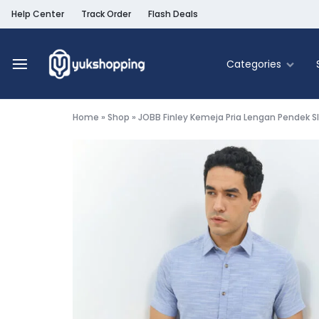
Help Center
Track Order
Flash Deals
Categories
Yukshopping
Belanja
Online
Home
»
Shop
»
JOBB Finley Kemeja Pria Lengan Pendek Sli
Murah
Fashion
&
Terpercaya
Food & Be
Home & Liv