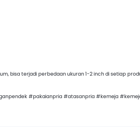
m, bisa terjadi perbedaan ukuran 1-2 inch di setiap pro
anpendek #pakaianpria #atasanpria #kemeja #kemej