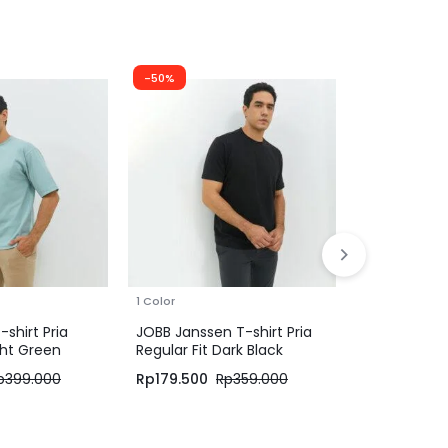
-50%
-50%
1 Color
1 Color
shirt Pria
JOBB Janssen T-shirt Pria
Jack Nickla
ght Green
Regular Fit Dark Black
Kemeja Pria
Panjang Slim
p
399.000
Rp
179.500
Rp
359.000
Rp
399.500