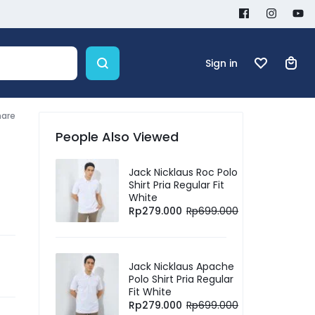
Sign in
hare
People Also Viewed
Jack Nicklaus Roc Polo
Shirt Pria Regular Fit
White
Rp
279.000
Rp
699.000
Jack Nicklaus Apache
Polo Shirt Pria Regular
Fit White
Rp
279.000
Rp
699.000