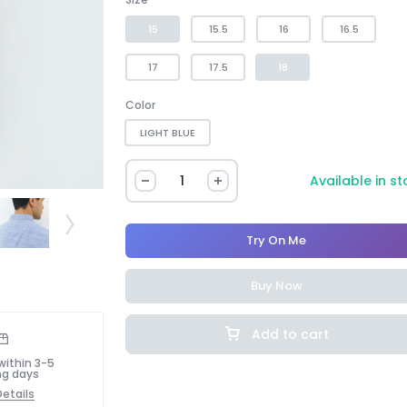
15
15.5
16
16.5
17
17.5
18
Color
LIGHT BLUE
Available in s
Try On Me
Buy Now
Add to cart
within 3-5
ng days
etails