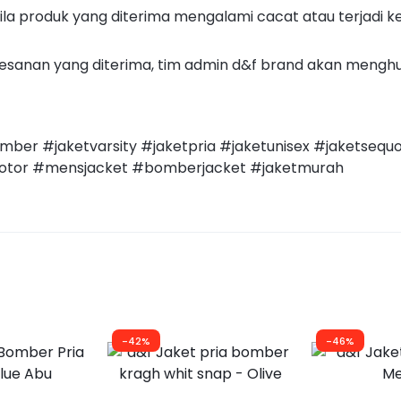
la produk yang diterima mengalami cacat atau terjadi kes
pesanan yang diterima, tim admin d&f brand akan meng
ber #jaketvarsity #jaketpria #jaketunisex #jaketsequo
motor #mensjacket #bomberjacket #jaketmurah
-42%
-46%