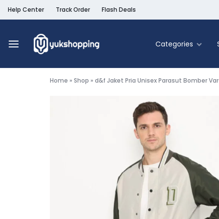
Help Center
Track Order
Flash Deals
Categories
Yukshopping
Belanja
Online
Home
»
Shop
»
d&f Jaket Pria Unisex Parasut Bomber Var
Murah
Fashion
&
Terpercaya
Food & Be
Home & Liv