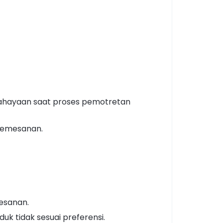
cahayaan saat proses pemotretan
pemesanan.
esanan.
k tidak sesuai preferensi.