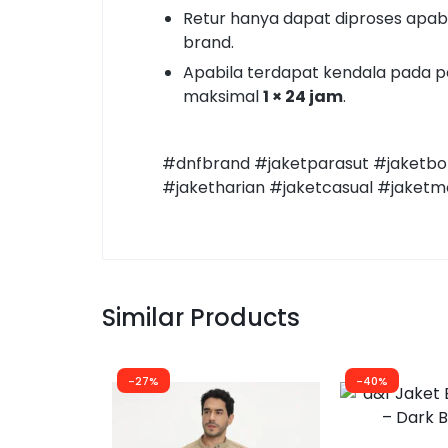
Retur hanya dapat diproses apabi
brand.
Apabila terdapat kendala pada 
maksimal
1 × 24 jam
.
#dnfbrand #jaketparasut #jaketbom
#jaketharian #jaketcasual #jaket
Similar Products
-27%
-40%