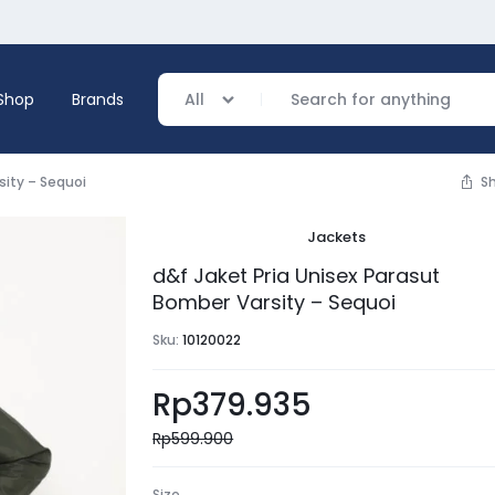
Shop
Brands
All
sity – Sequoi
S
Jackets
verage
d&f Jaket Pria Unisex Parasut
Bomber Varsity – Sequoi
ing
Sku:
10120022
Rp
379.935
Rp
599.900
Size