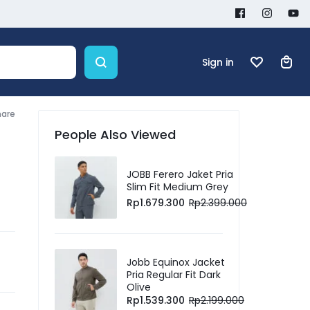
Sign in
hare
People Also Viewed
JOBB Ferero Jaket Pria
Slim Fit Medium Grey
Rp
1.679.300
Rp
2.399.000
Jobb Equinox Jacket
Pria Regular Fit Dark
Olive
Rp
1.539.300
Rp
2.199.000