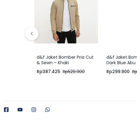
d&f Jaket Bomber Pria Cut
d&f Jaket Bom
& Sewn – Khaki
Dark Blue Abu
Rp
387.425
Rp
529.900
Rp
299.900
R