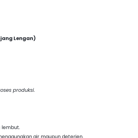
njang Lengan)
oses produksi.
 lembut.
enggunakan air maupun deterjen.