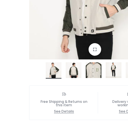
Free Shipping & Returns on
Delivery 
this item
worki
See Details
See D