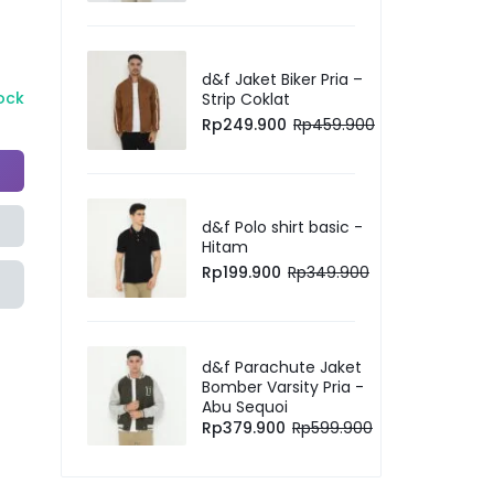
d&f Jaket Biker Pria –
tock
Strip Coklat
Rp
249.900
Rp
459.900
d&f Polo shirt basic -
Hitam
Rp
199.900
Rp
349.900
d&f Parachute Jaket
Bomber Varsity Pria -
Abu Sequoi
Rp
379.900
Rp
599.900