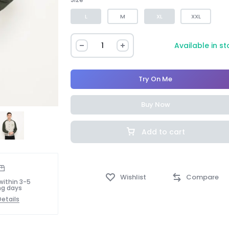
L
M
XL
XXL
Available in s
Try On Me
Buy Now
Add to cart
Wishlist
Compare
within 3-5
ng days
etails