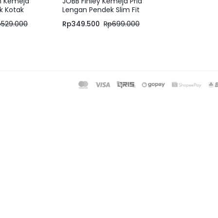
in Kemeja
JOBB Finley Kemeja Pria
k Kotak
Lengan Pendek Slim Fit
Hijau – 6083
Light Blue
p
529.000
Rp
349.500
Rp
699.000