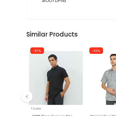
#OOTDPria
Similar Products
-57%
-53%
1 Color