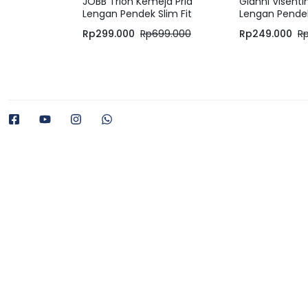
JOBB Trion Kemeja Pria
Gianni Visent
Lengan Pendek Slim Fit
Lengan Pende
Black
Reguler Fit – 
Rp
299.000
Rp
699.000
Rp
249.000
R