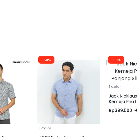
-50%
-50%
1 Color
Jack Nicklau
Kemeja Pria 
Panjang Slim
Rp
399.500
1 Color