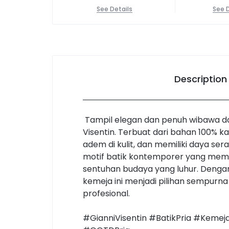
See Details
See D
Description
Tampil elegan dan penuh wibawa da
Visentin. Terbuat dari bahan 100% 
adem di kulit, dan memiliki daya se
motif batik kontemporer yang mema
sentuhan budaya yang luhur. Deng
kemeja ini menjadi pilihan sempur
profesional.
#GianniVisentin #BatikPria #Kemej