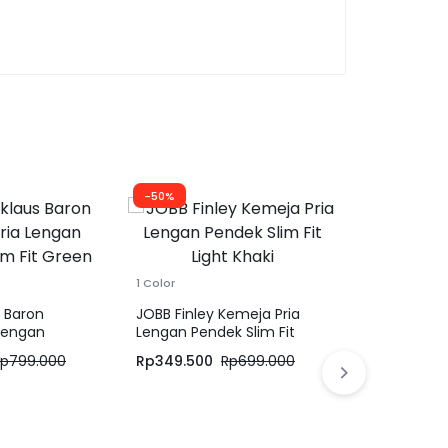
-50%
-30%
1 Color
s Baron
JOBB Finley Kemeja Pria
Lengan
Lengan Pendek Slim Fit
 Fit Green
Light Khaki
Rp
799.000
Rp
349.500
Rp
699.000
1 Color