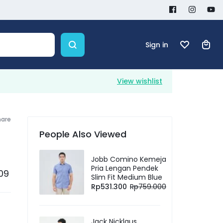
Sign in
View wishlist
hare
People Also Viewed
Jobb Comino Kemeja
Pria Lengan Pendek
109
Slim Fit Medium Blue
Rp
531.300
Rp
759.000
Jack Nicklaus