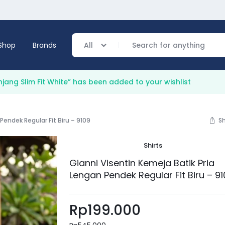
Shop
Brands
All
jang Slim Fit White” has been added to your wishlist
verage
Pendek Regular Fit Biru – 9109
S
ing
Shirts
Gianni Visentin Kemeja Batik Pria
Lengan Pendek Regular Fit Biru – 9
Rp
199.000