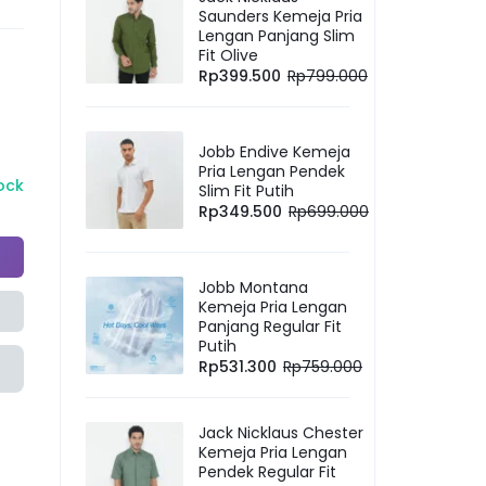
Saunders Kemeja Pria
Lengan Panjang Slim
Fit Olive
Rp
399.500
Rp
799.000
Jobb Endive Kemeja
Pria Lengan Pendek
tock
Slim Fit Putih
Rp
349.500
Rp
699.000
Jobb Montana
Kemeja Pria Lengan
Panjang Regular Fit
Putih
Rp
531.300
Rp
759.000
Jack Nicklaus Chester
Kemeja Pria Lengan
Pendek Regular Fit