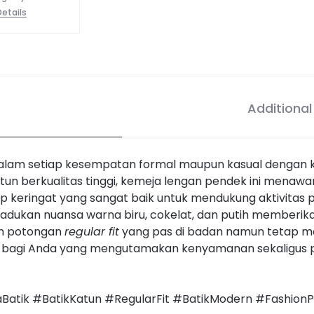
etails
Additional
lam setiap kesempatan formal maupun kasual dengan ke
katun berkualitas tinggi, kemeja lengan pendek ini mena
rap keringat yang sangat baik untuk mendukung aktivitas 
dukan nuansa warna biru, cokelat, dan putih memberik
an potongan
regular fit
yang pas di badan namun tetap m
na bagi Anda yang mengutamakan kenyamanan sekaligus 
aBatik #BatikKatun #RegularFit #BatikModern #Fashio