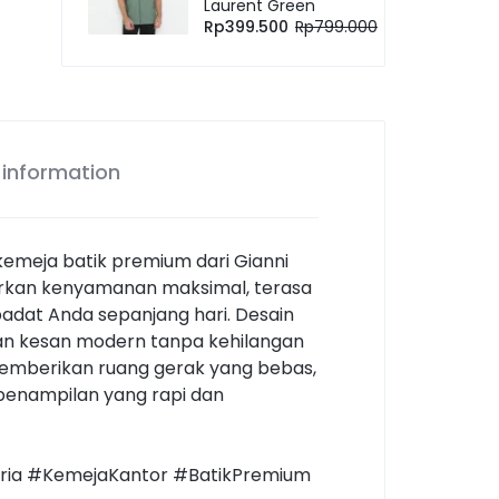
Laurent Green
Rp
399.500
Rp
799.000
 information
meja batik premium dari Gianni
warkan kenyamanan maksimal, terasa
padat Anda sepanjang hari. Desain
an kesan modern tanpa kehilangan
emberikan ruang gerak yang bebas,
penampilan yang rapi dan
nPria #KemejaKantor #BatikPremium