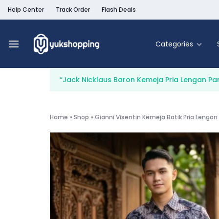
Help Center
Track Order
Flash Deals
Categories
Yukshopping
Belanja
Online
“Jack Nicklaus Baron Kemeja Pria Lengan Pan
Murah
Fashion
&
Terpercaya
Food & Be
Home
»
Shop
»
Gianni Visentin Kemeja Batik Pria Lengan 
Home & Liv