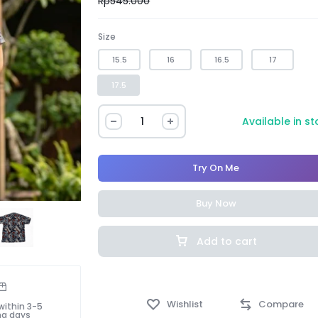
Rp
545.000
Size
15.5
16
16.5
17
17.5
Available in s
Try On Me
Buy Now
Add to cart
Wishlist
Compare
within 3-5
ng days