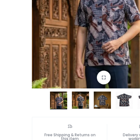
Free Shipping & Returns on
Delivery 
this item
worki