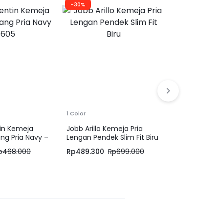
-30%
-50%
1 Color
1 Color
tin Kemeja
Jobb Arillo Kemeja Pria
JOBB Finley
ng Pria Navy –
Lengan Pendek Slim Fit Biru
Lengan Pend
Light Khaki
p
468.000
Rp
489.300
Rp
699.000
Rp
349.500