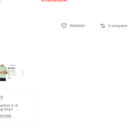
unavailable.
Wishlist
Compare
within 3-5
ng days
etails