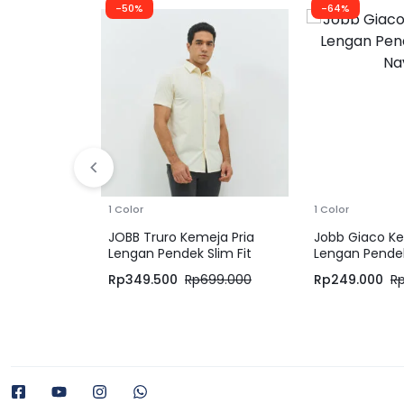
-50%
-64%
1 Color
1 Color
JOBB Truro Kemeja Pria
Jobb Giaco Ke
Lengan Pendek Slim Fit
Lengan Pendek
Cream
Navy
Rp
349.500
Rp
699.000
Rp
249.000
R