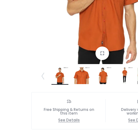
Free Shipping & Returns on
Delivery 
this item
worki
See Details
See D