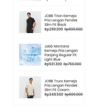
JOBB Trion Kemeja
Pria Lengan Pendek
Slim Fit Black
Rp
299.000
Rp
699.000
Jobb Montana
Kemeja Pria Lengan
Panjang Regular Fit
Light Blue
Rp
531.300
Rp
759.000
JOBB Truro Kemeja
Pria Lengan Pendek
Slim Fit Cream
Rp
349.500
Rp
699.000