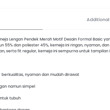
Additional
eja Lengan Pendek Merah Motif Desain Formal Basic yan
un 55% dan poliester 45%, kemeja ini ringan, nyaman, da
an, serta fit regular, kemeja ini sempurna untuk tampila
er berkualitas, nyaman dan mudah dirawat
legan namun simpel
entuk tubuh
1 kantong depan