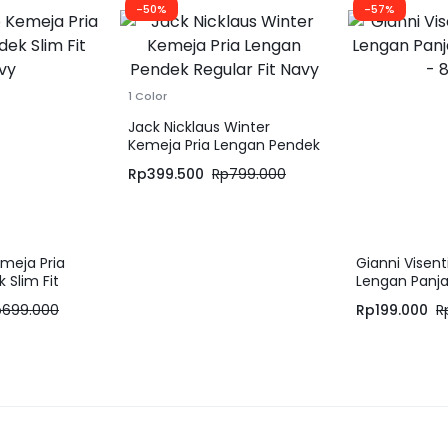
-50%
-57%
1 Color
Jack Nicklaus Winter
Kemeja Pria Lengan Pendek
Regular Fit Navy
Rp
399.500
Rp
799.000
meja Pria
Gianni Visen
 Slim Fit
Lengan Panja
8605
p
699.000
Rp
199.000
R