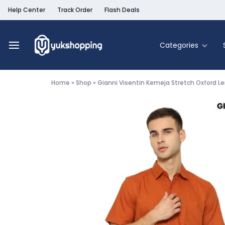
Help Center
Track Order
Flash Deals
Categories
Yukshopping
Belanja
Online
Home
»
Shop
»
Gianni Visentin Kemeja Stretch Oxford L
Murah
Fashion
&
Terpercaya
Food & Be
Home & Liv