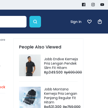
Sign in
hare
People Also Viewed
Jobb Endive Kemeja
Pria Lengan Pendek
–
Slim Fit Hitam
Rp
349.500
Rp
699.000
ock
Jobb Montana
Kemeja Pria Lengan
Panjang Regular Fit
Hitam
Rp
531.300
Rp
759.000