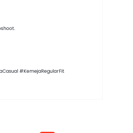
shoot.
Casual #KemejaRegularFit