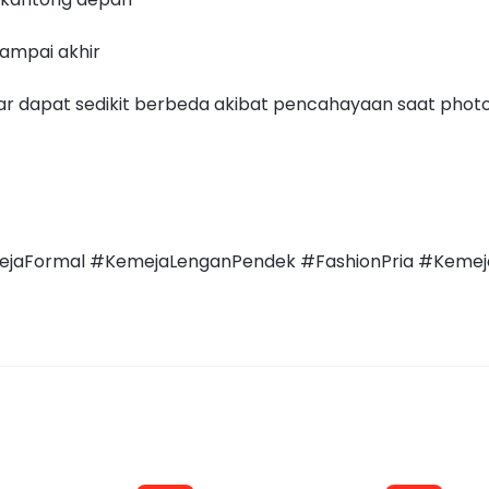
ampai akhir
 dapat sedikit berbeda akibat pencahayaan saat photo
jaFormal #KemejaLenganPendek #FashionPria #Kemeja