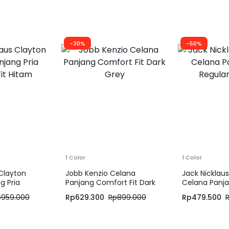
-30%
-50%
1 Color
1 Color
 Clayton
Jobb Kenzio Celana
Jack Nickla
g Pria
Panjang Comfort Fit Dark
Celana Panja
tam
Grey
Regular Fit N
p
959.000
Rp
629.300
Rp
899.000
Rp
479.500