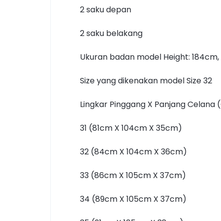
2 saku depan
2 saku belakang
Ukuran badan model Height: 184cm,
Size yang dikenakan model Size 32
Lingkar Pinggang X Panjang Celana (
31 (81cm X 104cm X 35cm)
32 (84cm X 104cm X 36cm)
33 (86cm X 105cm X 37cm)
34 (89cm X 105cm X 37cm)