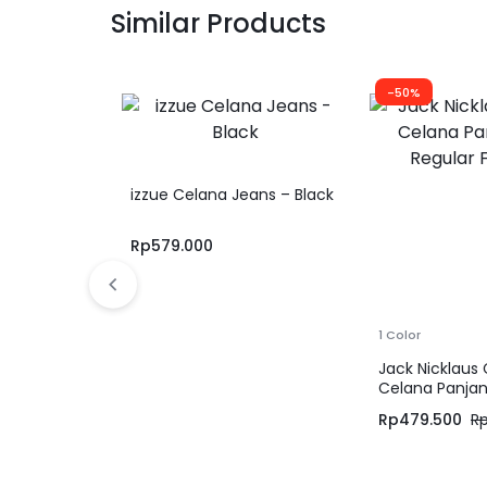
Similar Products
-50%
izzue Celana Jeans – Black
Rp
579.000
1 Color
Jack Nicklaus
Celana Panjan
Regular Fit Hi
Rp
479.500
R