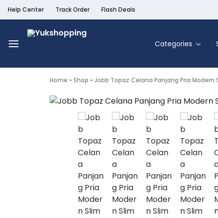
Help Center
Track Order
Flash Deals
Categories
Yukshopping
Belanja
Online
Home
»
Shop
»
Jobb Topaz Celana Panjang Pria Modern S
Murah
Fashion
&
Terpercaya
Food & Be
Home & Liv