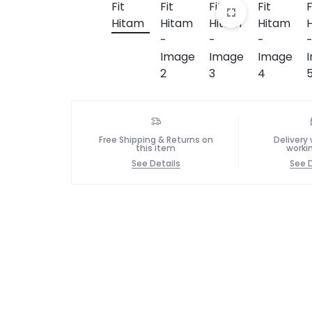
Free Shipping & Returns on
Delivery 
this item
worki
See Details
See D