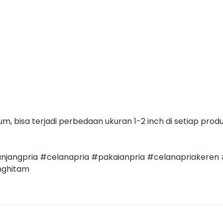
m, bisa terjadi perbedaan ukuran 1-2 inch di setiap prod
jangpria #celanapria #pakaianpria #celanapriakeren
nghitam