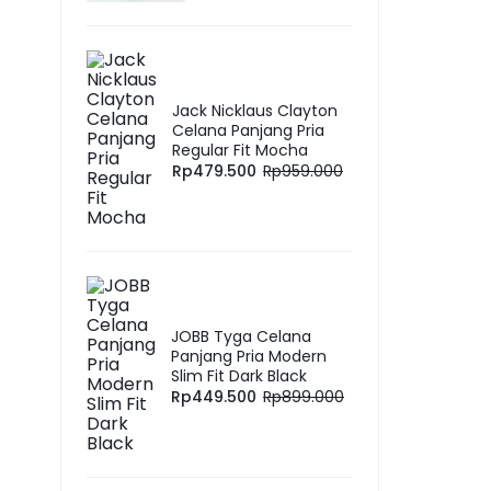
Jack Nicklaus Clayton
Celana Panjang Pria
Regular Fit Mocha
Rp
479.500
Rp
959.000
JOBB Tyga Celana
Panjang Pria Modern
Slim Fit Dark Black
Rp
449.500
Rp
899.000