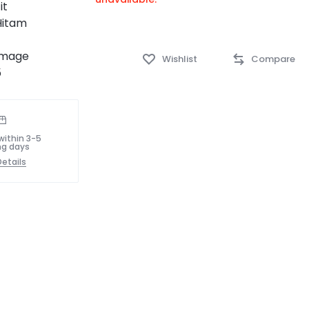
Wishlist
Compare
within 3-5
ng days
etails