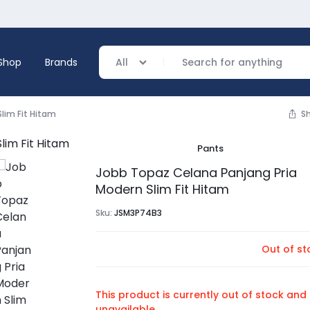
Shop
Brands
All
lim Fit Hitam
S
Pants
verage
Jobb Topaz Celana Panjang Pria
Modern Slim Fit Hitam
ing
Sku:
JSM3P74B3
Out of st
This product is currently out of stock and
unavailable.