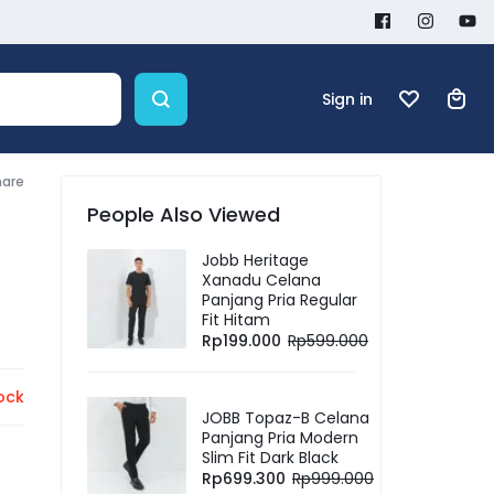
Sign in
hare
People Also Viewed
Jobb Heritage
Xanadu Celana
Panjang Pria Regular
Fit Hitam
Rp
199.000
Rp
599.000
ock
JOBB Topaz-B Celana
Panjang Pria Modern
Slim Fit Dark Black
Rp
699.300
Rp
999.000