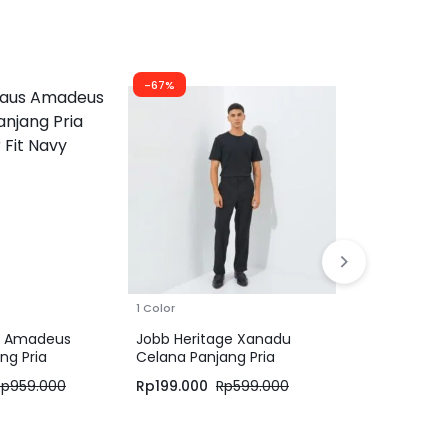
-67%
-60%
JOBB Roche
Panjang Pria
Medium Gr
Rp
399.600
1 Color
us Amadeus
Jobb Heritage Xanadu
ng Pria
Celana Panjang Pria
avy
Regular Fit Hitam
Rp
959.000
Rp
199.000
Rp
599.000