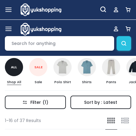
ALL
SALE
Shop All
Sale
Polo Shirt
Shirts
Pants
Jac
Filter
(1)
Sort by :
Latest
1–16 of 37 Results