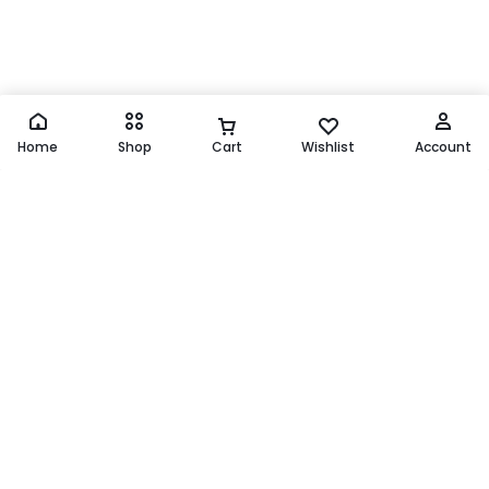
Home
Shop
Cart
Wishlist
Account
GT Man – GMY Celana
Chameleon Kaos Dalam
Dalam Karet – 3Pcs –
Kerah Bulat /
Multicolour
UCHT02C1CSWHT
Rp
259.000
Rp
99.900