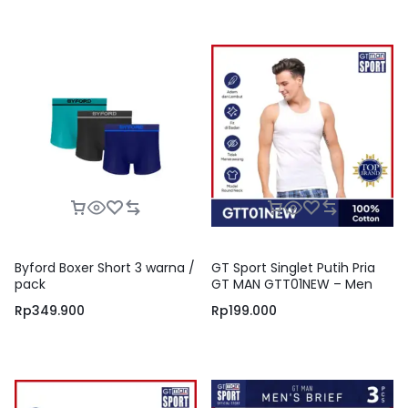
Byford Boxer Short 3 warna /
GT Sport Singlet Putih Pria
pack
GT MAN GTT01NEW – Men
Tank Top Round Neck Isi 1
Rp
349.900
Rp
199.000
Pcs