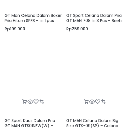
GT Man Celana Dalam Boxer
GT Sport Celana Dalam Pria
Pria Hitam SPFB – isi 1 pcs
GT MAN 708 Isi 3 Pcs – Briefs
Men Underwear Anti Slip
Rp
199.000
Rp
259.000
Bahan Adem dan Lembut
100% Cotton
GT Sport Kaos Dalam Pria
GT MAN Celana Dalam Big
GT MAN GTS01NEW(W) –
Size GTK-09(SP) – Celana