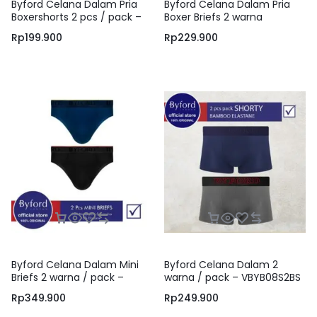
Byford Celana Dalam Pria
Byford Celana Dalam Pria
Boxershorts 2 pcs / pack –
Boxer Briefs 2 warna
VBYB16X2SC
Rp
199.900
Rp
229.900
Byford Celana Dalam Mini
Byford Celana Dalam 2
Briefs 2 warna / pack –
warna / pack – VBYB08S2BS
PBYB13M2S
Rp
349.900
Rp
249.900