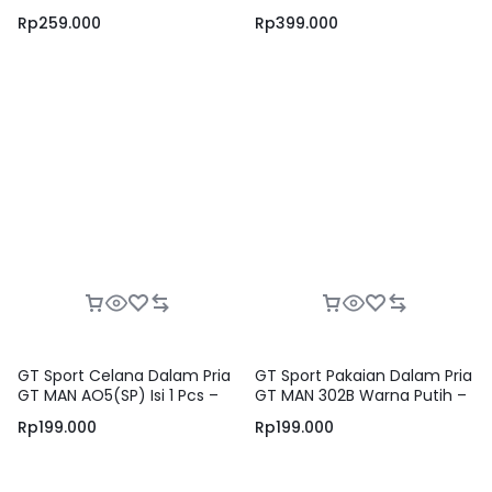
Round Neck Men T-Shirt
Dalam Brief – Isi 3
Rp
259.000
Rp
399.000
White Isi 1 Pcs
GT Sport Celana Dalam Pria
GT Sport Pakaian Dalam Pria
GT MAN AO5(SP) Isi 1 Pcs –
GT MAN 302B Warna Putih –
Boxer Briefs Men Underwear
Men Singlet Round Neck
Rp
199.000
Rp
199.000
Jumbo Big Size
Adem 100% Cotton