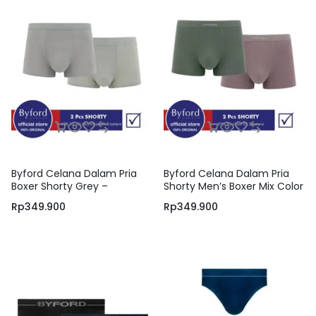
Byford Celana Dalam Pria
Byford Celana Dalam Pria
Boxer Shorty Grey –
Shorty Men’s Boxer Mix Color
ZBYB01S2LF – Isi 2 Pcs
YBYB11S2LB – Isi 2 pcs
Rp
349.900
Rp
349.900