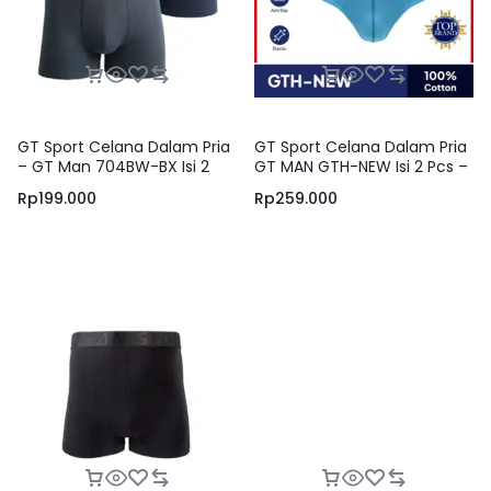
GT Sport Celana Dalam Pria
GT Sport Celana Dalam Pria
– GT Man 704BW-BX Isi 2
GT MAN GTH-NEW Isi 2 Pcs –
Pcs – Men Boxer Design
Briefs Men Underwear Anti
Rp
199.000
Rp
259.000
Sporty & Anti Slip berbahan
Slip
Katun