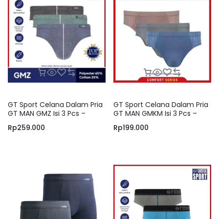
GT Sport Celana Dalam Pria
GT Sport Celana Dalam Pria
GT MAN GMZ Isi 3 Pcs –
GT MAN GMKM Isi 3 Pcs –
Briefs Men Underwear Anti
Briefs Men Underwear
Rp
259.000
Rp
199.000
Slip dan Nyaman Dipakai