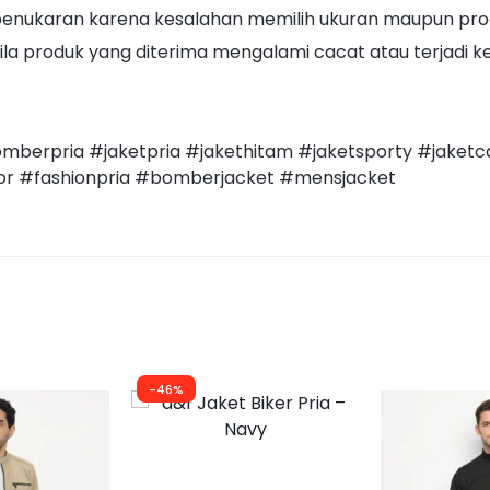
penukaran karena kesalahan memilih ukuran maupun produ
la produk yang diterima mengalami cacat atau terjadi kes
erpria #jaketpria #jakethitam #jaketsporty #jaketca
tor #fashionpria #bomberjacket #mensjacket
-46%