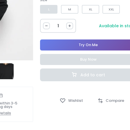
L
M
XL
XXL
Available in s
Try On Me
Buy Now
Add to cart
Wishlist
Compare
within 3-5
ng days
etails