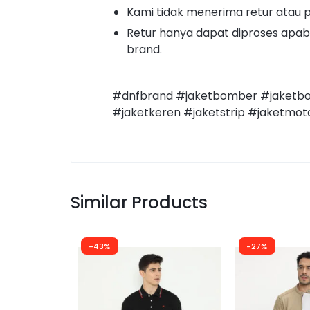
Kami tidak menerima retur atau 
Retur hanya dapat diproses apabi
brand.
#dnfbrand #jaketbomber #jaketbomb
#jaketkeren #jaketstrip #jaketmo
Similar Products
-43%
-27%