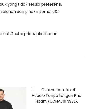
k yang tidak sesuai preferensi.
alahan dari pihak internal d&f
sual #outerpria #jaketharian
-30%