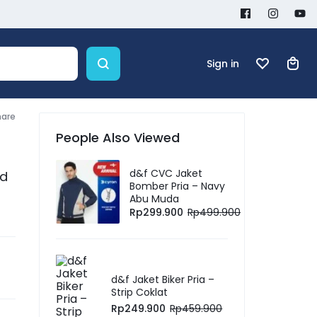
Sign in
hare
People Also Viewed
d&f CVC Jaket
rd
Bomber Pria – Navy
Abu Muda
Rp
299.900
Rp
499.900
d&f Jaket Biker Pria –
Strip Coklat
Rp
249.900
Rp
459.900