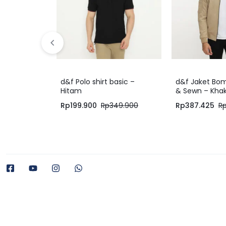
d&f Polo shirt basic –
d&f Jaket Bom
Hitam
& Sewn – Khak
Rp
199.900
Rp
349.900
Rp
387.425
R