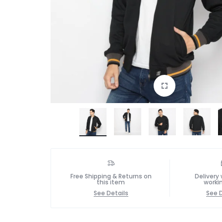
Free Shipping & Returns on
Delivery 
this item
worki
See Details
See D