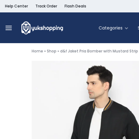
Help Center
Track Order
Flash Deals
Categories
Yukshopping
Belanja
Online
Home
»
Shop
»
d&f Jaket Pria Bomber with Mustard Strip
Murah
Fashion
&
Terpercaya
Food & Be
Home & Liv