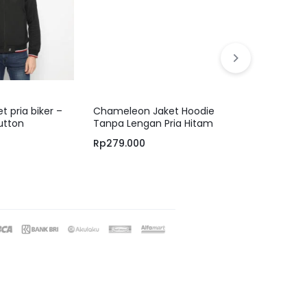
1 Color
 pria biker –
Chameleon Jaket Hoodie
Jobb Orion 
utton
Tanpa Lengan Pria Hitam
Regular Fit 
/UCHAJ01NSBLK
Rp
279.000
Rp
1.819.300