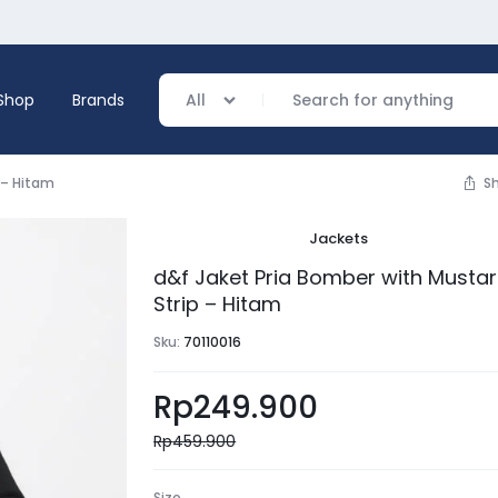
Shop
Brands
All
 – Hitam
S
Jackets
verage
d&f Jaket Pria Bomber with Musta
Strip – Hitam
ing
Sku:
70110016
Rp
249.900
Rp
459.900
Size