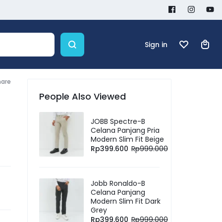
Sign in
hare
People Also Viewed
JOBB Spectre-B
Celana Panjang Pria
Modern Slim Fit Beige
Rp
399.600
Rp
999.000
Jobb Ronaldo-B
Celana Panjang
Modern Slim Fit Dark
Grey
Rp
399.600
Rp
999.000