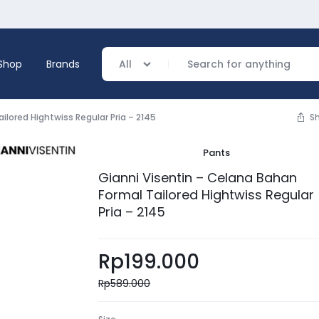
Shop
Brands
All
ilored Hightwiss Regular Pria – 2145
S
Pants
verage
Gianni Visentin – Celana Bahan
Formal Tailored Hightwiss Regular
ing
Pria – 2145
Rp
199.000
Rp
589.000