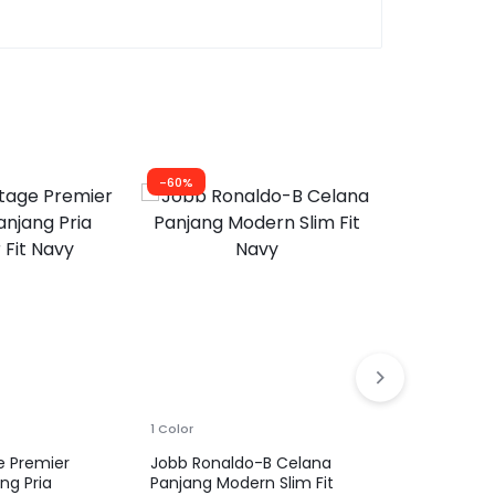
-60%
-30%
1 Color
1 Color
e Premier
Jobb Ronaldo-B Celana
JOBB Topaz
ng Pria
Panjang Modern Slim Fit
Panjang Pri