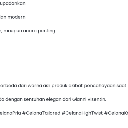
adupadankan
 dan modern
r, maupun acara penting
erbeda dari warna asli produk akibat pencahayaan saat
a dengan sentuhan elegan dari Gianni Visentin.
elanaPria #CelanaTailored #CelanaHighTwist #CelanaK