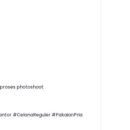
 proses photoshoot
antor #CelanaReguler #PakaianPria