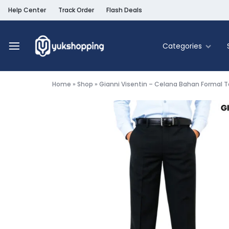
Help Center
Track Order
Flash Deals
Categories
Yukshopping
Belanja
Online
Home
»
Shop
»
Gianni Visentin – Celana Bahan Formal Ta
Murah
Fashion
&
Terpercaya
Food & Be
Home & Liv