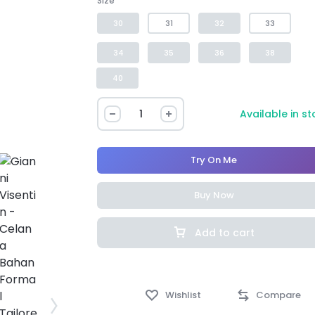
Size
30
31
32
33
34
35
36
38
40
Available in s
Try On Me
Buy Now
Add to cart
Wishlist
Compare