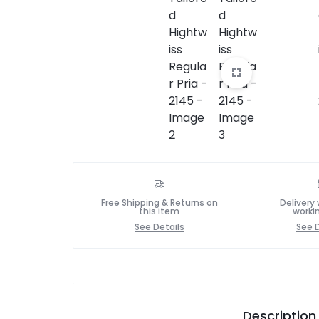
Free Shipping & Returns on
Delivery 
this item
worki
See Details
See D
Description