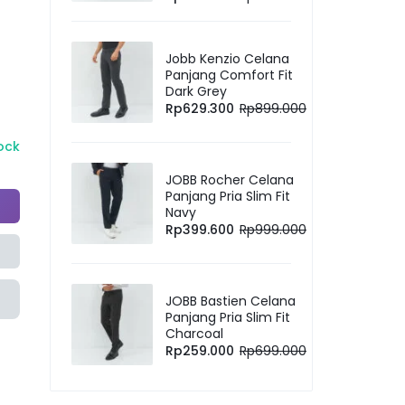
Jobb Kenzio Celana
Panjang Comfort Fit
Dark Grey
Rp
629.300
Rp
899.000
tock
JOBB Rocher Celana
Panjang Pria Slim Fit
Navy
Rp
399.600
Rp
999.000
JOBB Bastien Celana
Panjang Pria Slim Fit
Charcoal
Rp
259.000
Rp
699.000