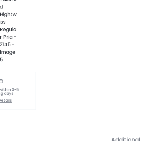
within 3-5
ng days
etails
Additional