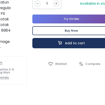
Available in s
Try On Me
Buy Now
Add to cart
Wishlist
Compare
within 3-5
ng days
etails