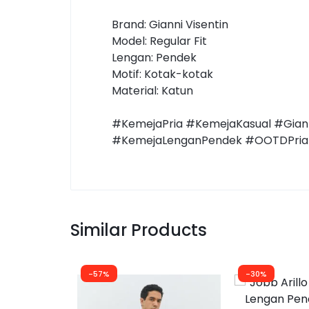
Brand: Gianni Visentin
Model: Regular Fit
Lengan: Pendek
Motif: Kotak-kotak
Material: Katun
#KemejaPria #KemejaKasual #Giann
#KemejaLenganPendek #OOTDPria 
Similar Products
-57%
-30%