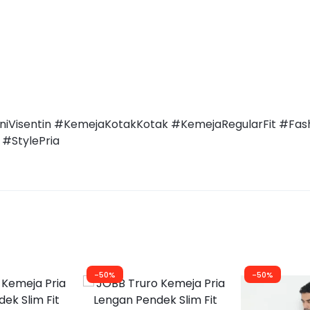
iVisentin #KemejaKotakKotak #KemejaRegularFit #Fas
#StylePria
-50%
-50%