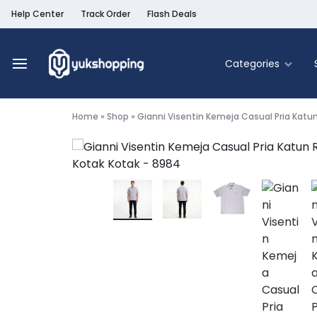
Help Center
Track Order
Flash Deals
Categories
Yukshopping
Belanja
Online
Home
»
Shop
»
Gianni Visentin Kemeja Casual Pria Katun
Murah
Fashion
&
Terpercaya
Food & Be
Home & Liv