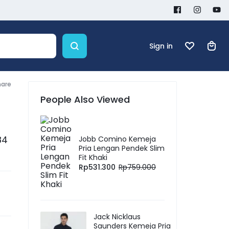
Sign in
hare
People Also Viewed
84
Jobb Comino Kemeja
Pria Lengan Pendek Slim
Fit Khaki
Rp
531.300
Rp
759.000
Jack Nicklaus
Saunders Kemeja Pria