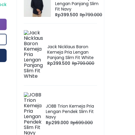
Lengan Panjang Slim
tock
Fit Navy
Rp
399.500
Rp
799.000
Jack Nicklaus Baron
Kemeja Pria Lengan
Panjang Slim Fit White
Rp
399.500
Rp
799.000
JOBB Trion Kemeja Pria
Lengan Pendek Slim Fit
Navy
Rp
299.000
Rp
699.000