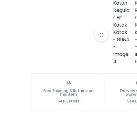
Free Shipping & Returns on
Delivery 
this item
worki
See Details
See D