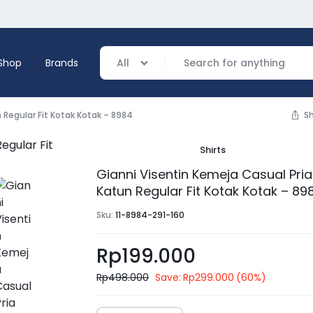
Shop
Brands
All
 Regular Fit Kotak Kotak – 8984
S
Shirts
verage
Gianni Visentin Kemeja Casual Pria
Katun Regular Fit Kotak Kotak – 89
ing
Sku:
11-8984-291-160
Rp
199.000
Rp
498.000
Save:
Rp
299.000
(60%)