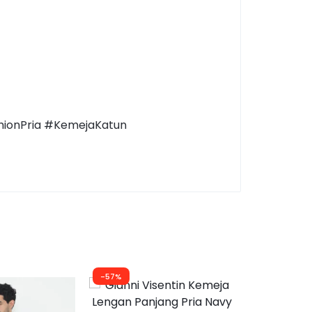
hionPria #KemejaKatun
-57%
-30%