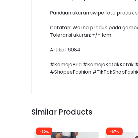
Panduan ukuran swipe foto produk s
Catatan: Warna produk pada gambar
Toleransi ukuran: +/- 1cm
Artikel: 6084
#KemejaPria #KemejaKotakKotak #
#ShopeeFashion #TikTokShopFashio
Similar Products
-60%
-67%