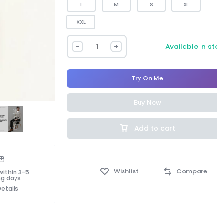
L
M
S
XL
XXL
Available in s
Try On Me
Buy Now
Add to cart
Wishlist
Compare
within 3-5
ng days
etails