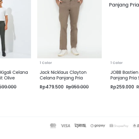
1 Color
1 Color
Kigali Celana
Jack Nicklaus Clayton
JOBB Bastien
it Olive
Celana Panjang Pria
Panjang Pria 
Regular Fit Mocha
599.000
Rp
479.500
Rp
959.000
Rp
259.000