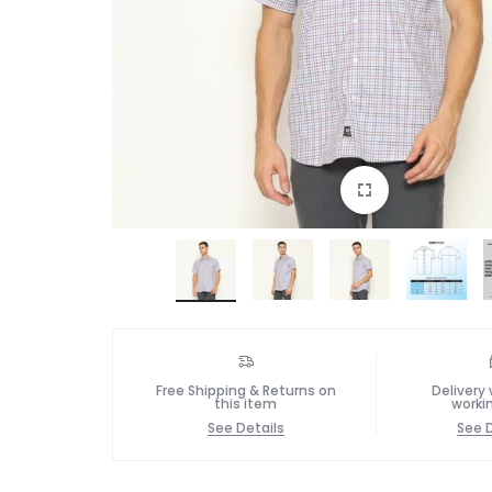
Free Shipping & Returns on
Delivery 
this item
worki
See Details
See D