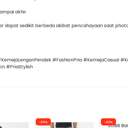
ampai akhir
 dapat sedikit berbeda akibat pencahayaan saat photo
KemejaLenganPendek #FashionPria #KemejaCasual #K
n #PriaStylish
-50%
-63%