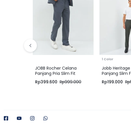
1 Color
JOBB Rocher Celana
Jobb Heritage 
Panjang Pria Slim Fit
Panjang Slim F
Medium Grey
Rp
399.600
Rp
999.000
Rp
199.000
Rp