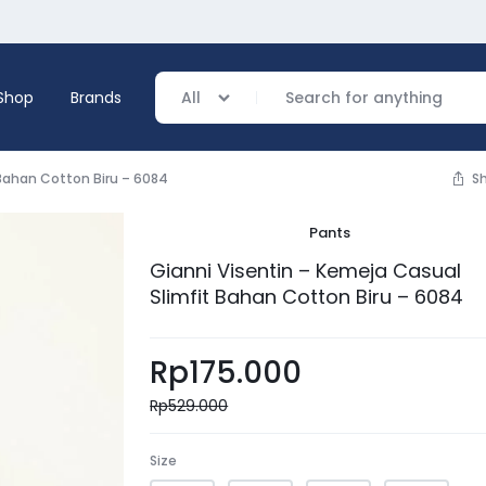
Shop
Brands
All
 Bahan Cotton Biru – 6084
S
Pants
verage
Gianni Visentin – Kemeja Casual
Slimfit Bahan Cotton Biru – 6084
ing
Rp
175.000
Rp
529.000
Size