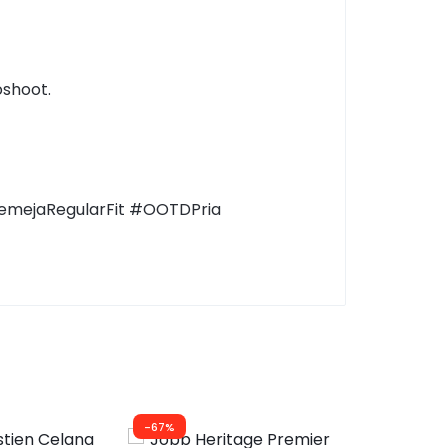
shoot.
emejaRegularFit #OOTDPria
-67%
-50%