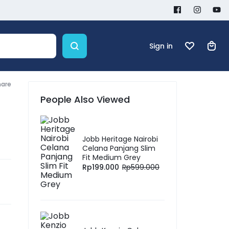
Sign in
hare
People Also Viewed
Jobb Heritage Nairobi
Celana Panjang Slim
Fit Medium Grey
Rp
199.000
Rp
599.000