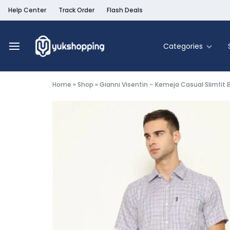
Help Center
Track Order
Flash Deals
Categories
Yukshopping
Belanja
Online
Home
»
Shop
»
Gianni Visentin – Kemeja Casual Slimfit
Murah
Fashion
&
Terpercaya
Food & Be
Home & Liv