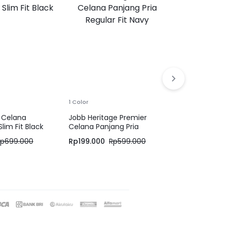
1 Color
1 Color
 Celana
Jobb Heritage Premier
Jack Nickl
Slim Fit Black
Celana Panjang Pria
Celana Panj
Regular Fit Navy
Regular Fit
Rp
699.000
Rp
199.000
Rp
599.000
Rp
479.500