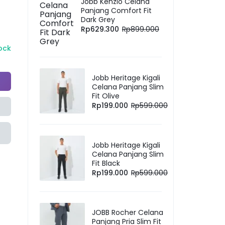
Jobb Kenzio Celana
Panjang Comfort Fit
Dark Grey
Rp
629.300
Rp
899.000
tock
Jobb Heritage Kigali
Celana Panjang Slim
Fit Olive
Rp
199.000
Rp
599.000
Jobb Heritage Kigali
Celana Panjang Slim
Fit Black
Rp
199.000
Rp
599.000
JOBB Rocher Celana
Panjang Pria Slim Fit