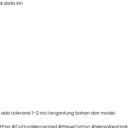
 dada kiri
 ada toleransi 1–2 inci tergantung bahan dan model.
Pria #CottonMercerized #PiqueCotton #MensWearIndon