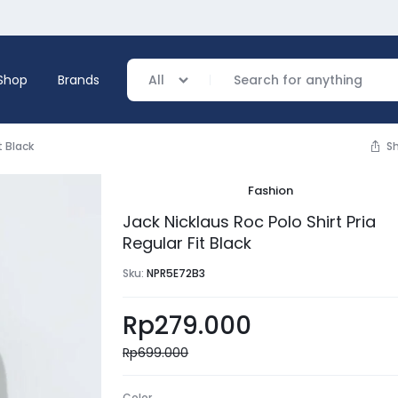
Shop
Brands
All
t Black
S
Fashion
verage
Jack Nicklaus Roc Polo Shirt Pria
Regular Fit Black
ing
Sku:
NPR5E72B3
Rp
279.000
Rp
699.000
Color