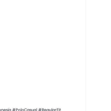
esia #PoloCasual #RegularFit