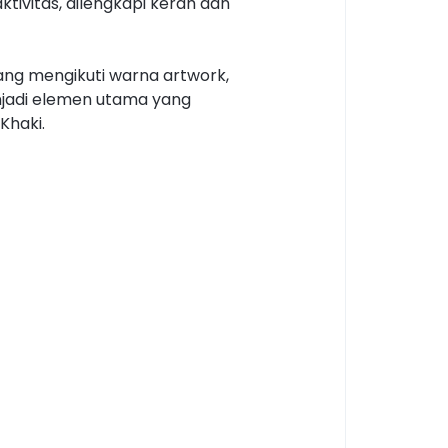
tivitas, dilengkapi kerah dan
ang mengikuti warna artwork,
enjadi elemen utama yang
Khaki.