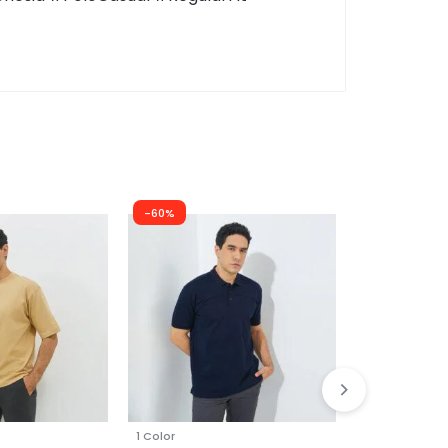
-60%
-57%
1 Color
1 Color