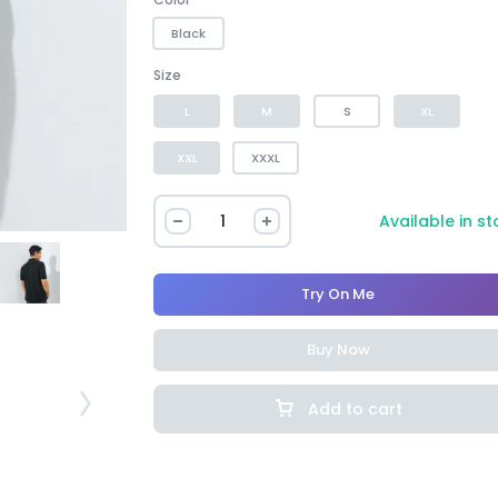
Black
Size
L
M
S
XL
XXL
XXXL
Available in s
Try On Me
Buy Now
Add to cart