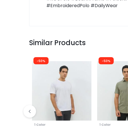
#EmbroideredPolo #DailyWear
Similar Products
-50%
-50%
1 Color
1 Color