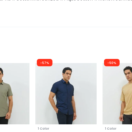
-57%
-50%
1 Color
1 Color