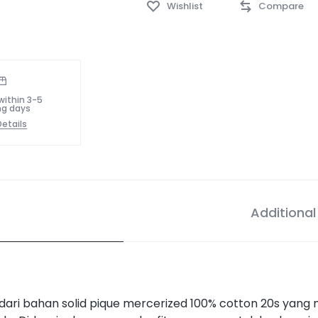
Wishlist
Compare
within 3-5
ng days
etails
Additional
 dari bahan solid pique mercerized 100% cotton 20s yang