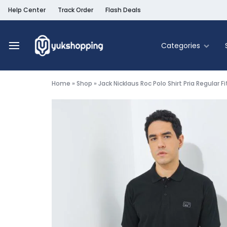
Help Center
Track Order
Flash Deals
Categories
Yukshopping
Belanja
Online
Home
»
Shop
»
Jack Nicklaus Roc Polo Shirt Pria Regular Fi
Murah
Fashion
&
Terpercaya
Food & Be
Home & Liv