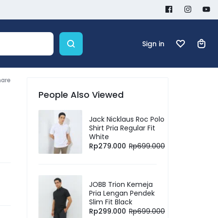
Sign in
hare
People Also Viewed
Jack Nicklaus Roc Polo
Shirt Pria Regular Fit
White
Rp
279.000
Rp
699.000
JOBB Trion Kemeja
Pria Lengan Pendek
Slim Fit Black
Rp
299.000
Rp
699.000