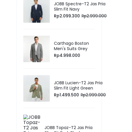
JOBB Spectre-T2 Jas Pria
Slim Fit Navy
Rp
2.099.300
Rp
2.999.000
Carthago Boston
Men's Suits Grey
Rp
4.998.000
JOBB Lucien-T2 Jas Pria
Slim Fit Light Green
Rp
1.499.500
Rp
2.999.000
JOBB Topaz-T2 Jas Pria