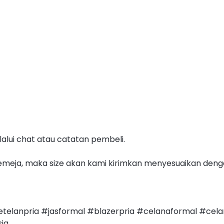
alui chat atau catatan pembeli.
meja, maka size akan kami kirimkan menyesuaikan denga
telanpria #jasformal #blazerpria #celanaformal #cela
ia