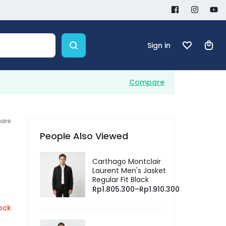
Sign in
Compare
hare
People Also Viewed
Carthago Montclair
Laurent Men's Jasket
Regular Fit Black
Rp
1.805.300
–
Rp
1.910.300
ock