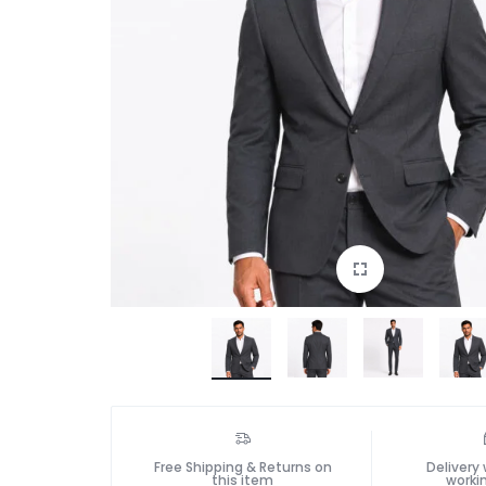
Free Shipping & Returns on
Delivery 
this item
worki