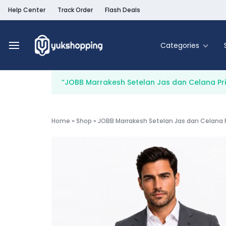
Help Center
Track Order
Flash Deals
Categories
Yukshopping
Belanja
Online
“JOBB Marrakesh Setelan Jas dan Celana Pri
Murah
Fashion
&
Terpercaya
Food & Be
Home
»
Shop
»
JOBB Marrakesh Setelan Jas dan Celana P
Home & Liv