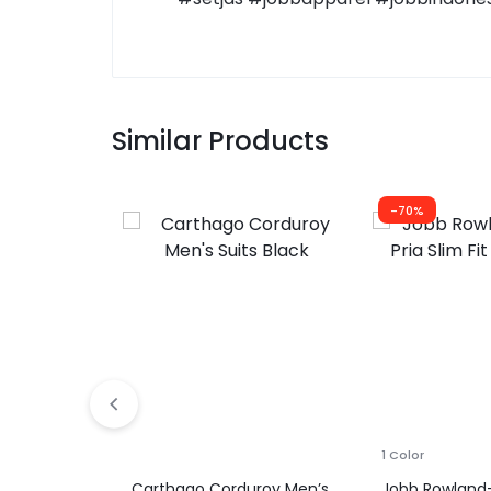
Similar Products
-70%
1 Color
Carthago Corduroy Men’s
Jobb Rowland-