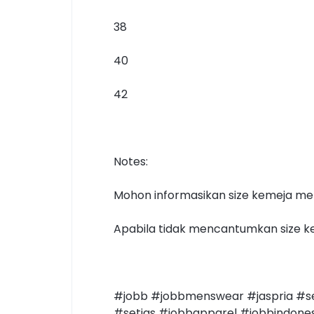
38
40
42
Notes:
Mohon informasikan size kemeja mel
Apabila tidak mencantumkan size ke
#jobb #jobbmenswear #jaspria #se
#setjas #jobbapparel #jobbindones