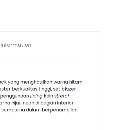
 information
Black yang menghasilkan warna hitam
er berkualitas tinggi, set blazer
t penggunaan
lining
kain
stretch
rna hijau neon di bagian interior
il sempurna dalam berpenampilan.