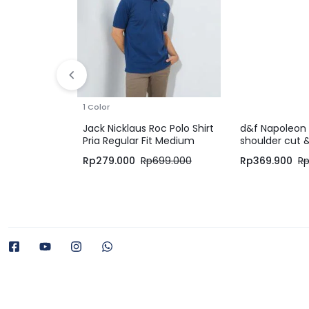
1 Color
Jack Nicklaus Roc Polo Shirt
d&f Napoleon 
Pria Regular Fit Medium
shoulder cut 
Blue
Hitam Cream
Rp
279.000
Rp
699.000
Rp
369.900
R