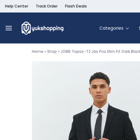
Help Center
Track Order
Flash Deals
Categories
Yukshopping
Belanja
Online
Home
»
Shop
»
JOBB Topaz-T2 Jas Pria Slim Fit Dark Blac
Murah
Fashion
&
Terpercaya
Food & Be
Home & Liv