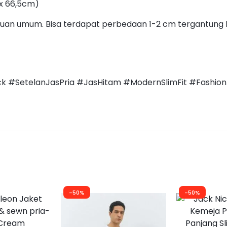
 x 66,5cm)
duan umum. Bisa terdapat perbedaan 1-2 cm tergantung
 #SetelanJasPria #JasHitam #ModernSlimFit #Fashion
-50%
-50%