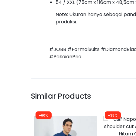
54 / XXL (75cm x 116cm x 48,5cm
Note: Ukuran hanya sebagai pan
produksi.
#JOBB #FormalSuits #DiamondBlack
#PakaianPria
Similar Products
-60%
-38%