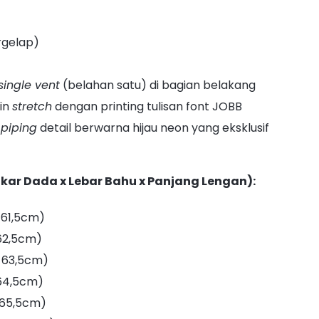
rgelap)
single vent
(belahan satu) di bagian belakang
in
stretch
dengan printing tulisan font JOBB
 piping
detail berwarna hijau neon yang eksklusif
gkar Dada x Lebar Bahu x Panjang Lengan):
 61,5cm)
 62,5cm)
 63,5cm)
 64,5cm)
 65,5cm)