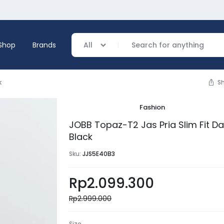
Shop
Brands
All
k
S
Fashion
verage
JOBB Topaz-T2 Jas Pria Slim Fit Da
Black
ing
Sku:
JJS5E40B3
Rp
2.099.300
Rp
2.999.000
Size