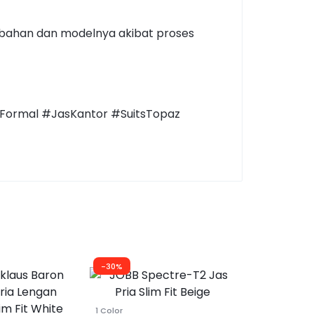
 bahan dan modelnya akibat proses
Formal #JasKantor #SuitsTopaz
-30%
-50%
1 Color