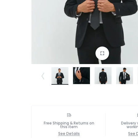
Free Shipping & Returns on
Delivery 
this item
worki
See Details
See D