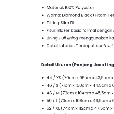
Material: 100% Polyester
Warna: Diamond Black (Hitam Te
Fitting: Slim Fit
Fitur: Blazer basic formal dengan
Lining:
Full lining
menggunakan ka
Detail Interior: Terdapat
contrast
Detail Ukuran (Panjang Jas x Lin
44 / XS (70cm x 96cm x 43,5cm x
46 / S (71cm x 100cm x 44,5cm x
48 / M (72cm x 104cm x 45,5cm x
50 / L (73cm x 108cm x 46,5cm x
52 / XL (74cm x 112cm x 47,5cm x