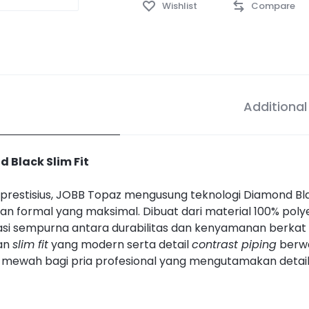
Wishlist
Compare
Additional
 Black Slim Fit
ing prestisius, JOBB Topaz mengusung teknologi Diamond 
n formal yang maksimal. Dibuat dari material 100% polyest
asi sempurna antara durabilitas dan kenyamanan berka
gan
slim fit
yang modern serta detail
contrast piping
berwa
 mewah bagi pria profesional yang mengutamakan deta