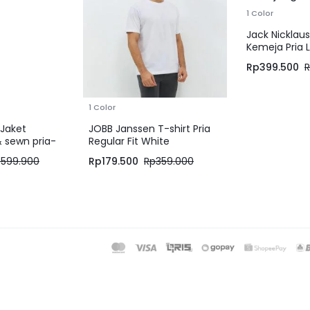
1 Color
Jack Nicklau
Kemeja Pria 
Panjang Slim 
Rp
399.500
1 Color
Jaket
JOBB Janssen T-shirt Pria
& sewn pria-
Regular Fit White
p
599.900
Rp
179.500
Rp
359.000