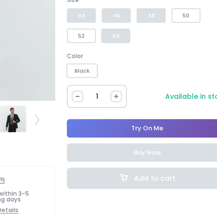
44
46
48
50
52
54
Color
Black
Available in s
Try On Me
Buy Now
Add to cart
within 3-5
ng days
etails