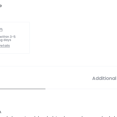
within 3-5
ng days
etails
Additional
.