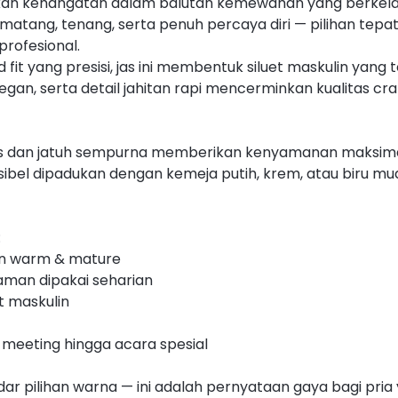
n kehangatan dalam balutan kemewahan yang berkelas
ng, tenang, serta penuh percaya diri — pilihan tepat 
profesional.
it yang presisi, jas ini membentuk siluet maskulin yang 
legan, serta detail jahitan rapi mencerminkan kualitas 
alus dan jatuh sempurna memberikan kenyamanan maksima
ksibel dipadukan dengan kemeja putih, krem, atau biru 
:
an warm & mature
man dipakai seharian
t maskulin
 meeting hingga acara spesial
 pilihan warna — ini adalah pernyataan gaya bagi pria 