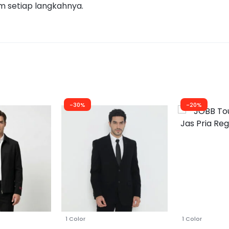
m setiap langkahnya.
-30%
-20%
1 Color
1 Color