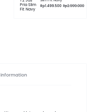
Rp
1.499.500
Rp
2.999.000
 information