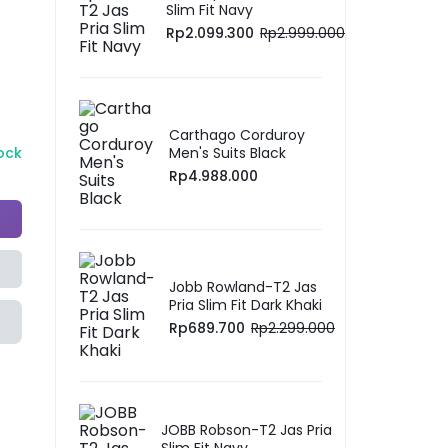
Slim Fit Navy
Rp
2.099.300
Rp
2.999.000
Carthago Corduroy
tock
Men's Suits Black
Rp
4.988.000
Jobb Rowland-T2 Jas
Pria Slim Fit Dark Khaki
Rp
689.700
Rp
2.299.000
JOBB Robson-T2 Jas Pria
Slim Fit Navy