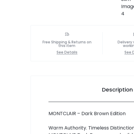
Free Shipping & Returns on
Delivery 
this item
worki
See Details
See D
Description
MONTCLAIR – Dark Brown Edition
Warm Authority. Timeless Distinction