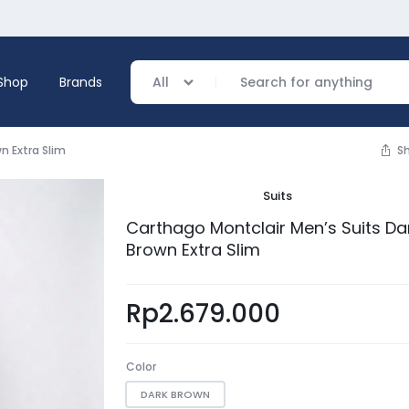
Shop
Brands
All
n Extra Slim
S
Suits
verage
Carthago Montclair Men’s Suits Da
Brown Extra Slim
ing
Rp
2.679.000
Color
DARK BROWN