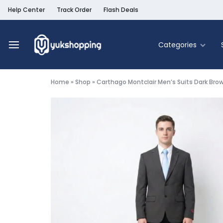
Help Center
Track Order
Flash Deals
Categories
Yukshopping
Belanja
Online
Home
»
Shop
»
Carthago Montclair Men’s Suits Dark Brow
Murah
Fashion
&
Terpercaya
Food & Be
Home & Liv