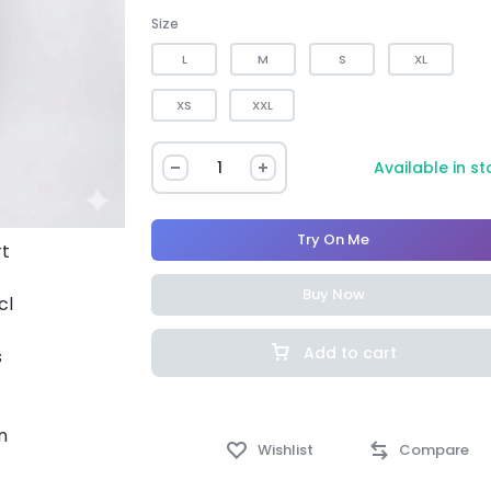
Size
L
M
S
XL
XS
XXL
Available in s
Try On Me
Buy Now
Add to cart
Wishlist
Compare