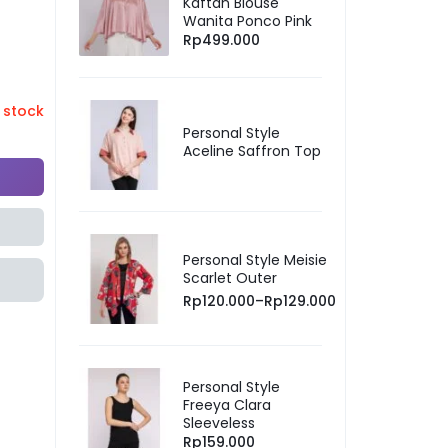
Kaftan Blouse
Wanita Ponco Pink
Rp
499.000
 stock
Personal Style
Aceline Saffron Top
Personal Style Meisie
Scarlet Outer
Rp
120.000
–
Rp
129.000
Personal Style
Freeya Clara
Sleeveless
Rp
159.000