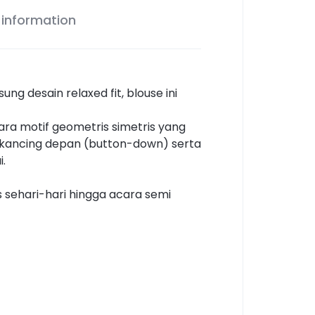
 information
g desain relaxed fit, blouse ini
ra motif geometris simetris yang
n kancing depan (button-down) serta
.
s sehari-hari hingga acara semi