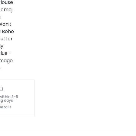
within 3-5
ng days
etails