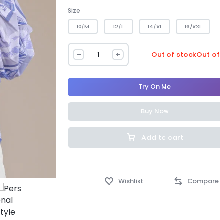
Size
10/M
12/L
14/XL
16/XXL
Out of stock
Out of
Try On Me
Buy Now
Add to cart
Wishlist
Compare