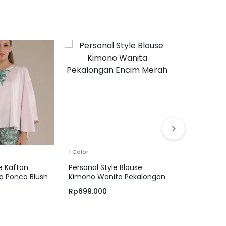
1 Color
e Kaftan
Personal Style Blouse
Personal Sty
a Ponco Blush
Kimono Wanita Pekalongan
Cerise Blou
Encim Merah
Rp
699.000