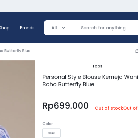
Shop
Brands
All
o Butterfly Blue
Tops
verage
Personal Style Blouse Kemeja Wan
Boho Butterfly Blue
ing
Rp
699.000
Out of stock
Out of
Color
Blue