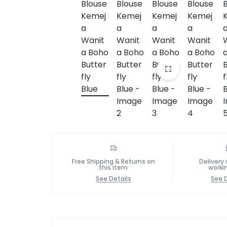
Free Shipping & Returns on
Delivery 
this item
worki
See Details
See D