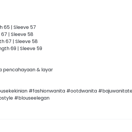
th 65 | Sleeve 57
h 67 | Sleeve 58
gth 67 | Sleeve 58
ength 69 | Sleeve 59
a pencahayaan & layar
usekekinian #fashionwanita #ootdwanita #bajuwanita
style #blouseelegan