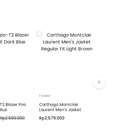
-30%
1 Color
1 Color
2 Blazer Pria
Carthago Montclair
JOBB Spectr
Blue
Laurent Men’s Jasket
Slim Fit Nav
Regular Fit Light Brown
Rp
2.699.000
Rp
2.579.000
Rp
2.099.30