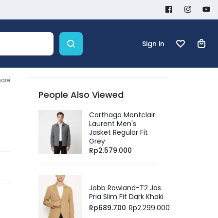
Sign in
hare
People Also Viewed
Carthago Montclair
Laurent Men's
Jasket Regular Fit
Grey
Rp
2.579.000
Jobb Rowland-T2 Jas
Pria Slim Fit Dark Khaki
Rp
689.700
Rp
2.299.000