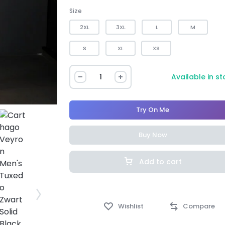
Size
2XL
3XL
L
M
S
XL
XS
Available in s
Try On Me
Buy Now
Add to cart
Wishlist
Compare