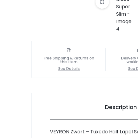
Free Shipping & Returns on
Delivery 
this item
worki
See Details
See D
Description
VEYRON Zwart – Tuxedo Half Lapel So