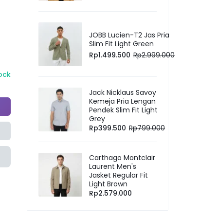
JOBB Lucien-T2 Jas Pria
Slim Fit Light Green
Rp
1.499.500
Rp
2.999.000
tock
Jack Nicklaus Savoy
Kemeja Pria Lengan
Pendek Slim Fit Light
Grey
Rp
399.500
Rp
799.000
Carthago Montclair
Laurent Men's
Jasket Regular Fit
Light Brown
Rp
2.579.000