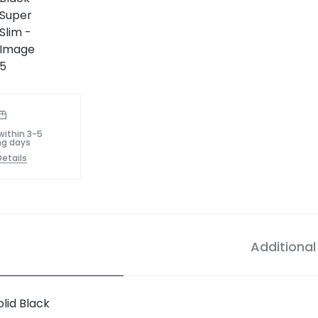
within 3-5
ng days
etails
Additional
lid Black