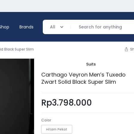
Shop
Brands
All
d Black Super Slim
S
Suits
verage
Carthago Veyron Men’s Tuxedo
Zwart Solid Black Super Slim
ing
Rp
3.798.000
Color
Hitam Pekat