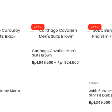
-50%
-50%
Carthago Cavallieri Men’s
Suits Brown
Rp
1.849.500
–
Rp
1.924.500
1 Color
duroy Men’s
Jobb Benzio-T
Slim Fit Dark 
Rp
1.349.500