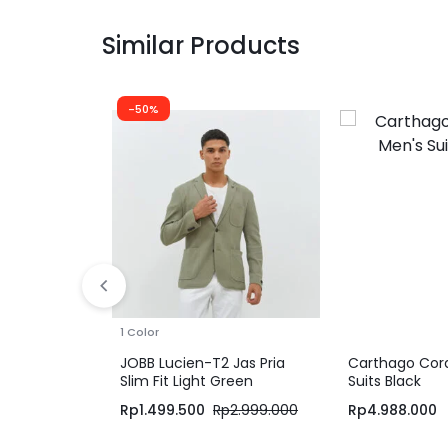
Similar Products
-50%
1 Color
JOBB Lucien-T2 Jas Pria
Carthago Cor
Slim Fit Light Green
Suits Black
Rp
1.499.500
Rp
2.999.000
Rp
4.988.000