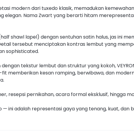
retasi modern dari tuxedo klasik, memadukan kemewahan
ng elegan. Nama Zwart yang berarti hitam merepresentasi
alf shawl lapel) dengan sentuhan satin halus, jas ini m
. Detail tersebut menciptakan kontras lembut yang mempe
an sophisticated.
an dengan tekstur lembut dan struktur yang kokoh, VEYR
d-fit memberikan kesan ramping, berwibawa, dan modern —
a.
r, resepsi pernikahan, acara formal eksklusif, hingga m
— ini adalah representasi gaya yang tenang, kuat, dan b