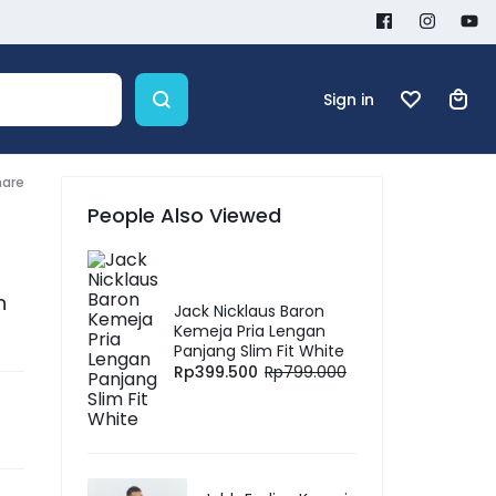
Sign in
hare
People Also Viewed
h
Jack Nicklaus Baron
Kemeja Pria Lengan
Panjang Slim Fit White
Rp
399.500
Rp
799.000