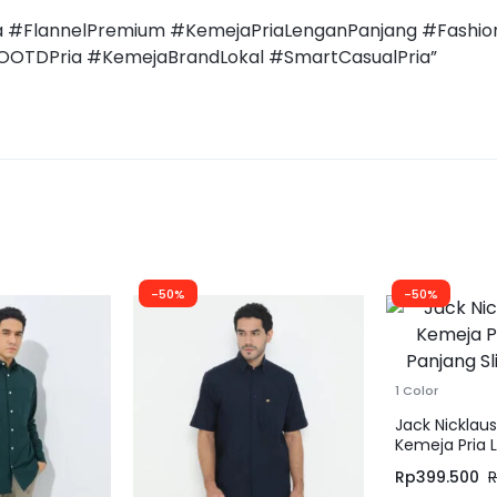
ia #FlannelPremium #KemejaPriaLenganPanjang #Fashi
#OOTDPria #KemejaBrandLokal #SmartCasualPria”
-50%
-50%
1 Color
Jack Nicklau
Kemeja Pria 
Panjang Slim 
Rp
399.500