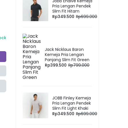
Jobb Endive Kemeja
Pria Lengan Pendek
Slim Fit Hitam
Rp
349.500
Rp
699.000
tock
Jack Nicklaus Baron
Kemeja Pria Lengan
Panjang Slim Fit Green
Rp
399.500
Rp
799.000
JOBB Finley Kemeja
Pria Lengan Pendek
Slim Fit Light Khaki
Rp
349.500
Rp
699.000