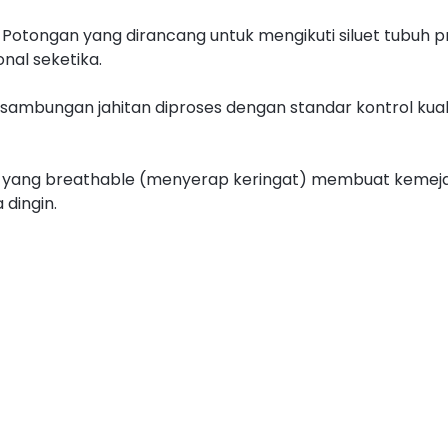
i: Potongan yang dirancang untuk mengikuti siluet tubuh p
nal seketika.
p sambungan jahitan diproses dengan standar kontrol kua
yang breathable (menyerap keringat) membuat kemeja ini
dingin.