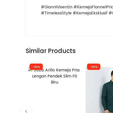
#GianniVisentin #KemejaFlannelPr
#TimelessStyle #KemejaEksklusif 
Similar Products
-30%
-50%