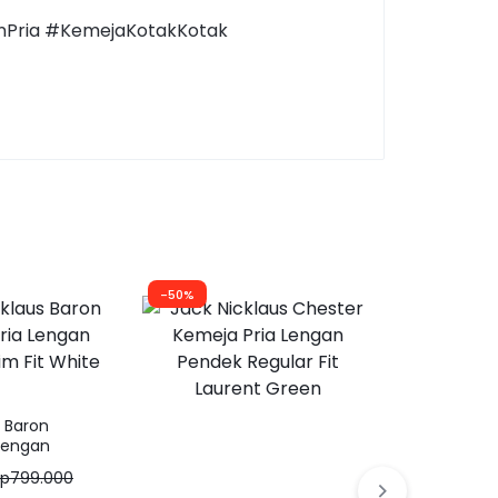
onPria #KemejaKotakKotak
-50%
-57%
s Baron
Lengan
Fit White
Rp
799.000