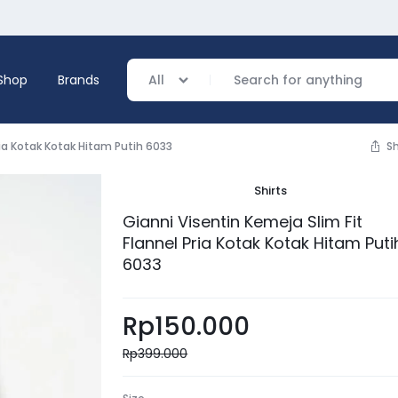
Shop
Brands
All
ria Kotak Kotak Hitam Putih 6033
S
Shirts
verage
Gianni Visentin Kemeja Slim Fit
Flannel Pria Kotak Kotak Hitam Puti
ing
6033
Rp
150.000
Rp
399.000