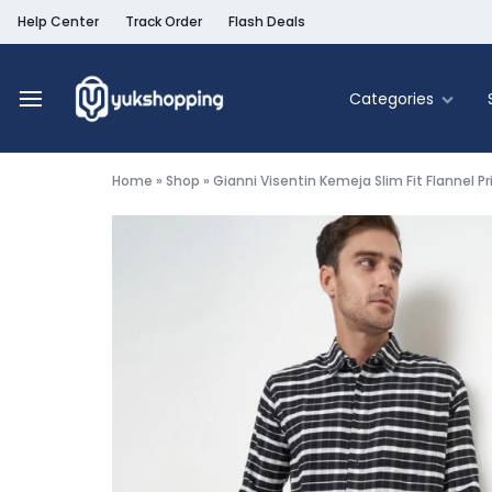
Help Center
Track Order
Flash Deals
Categories
Yukshopping
Belanja
Online
Home
»
Shop
»
Gianni Visentin Kemeja Slim Fit Flannel P
Murah
Fashion
&
Terpercaya
Food & Be
Home & Liv