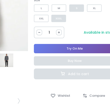
Size
L
M
S
XL
XXL
XXXL
Available in s
Try On Me
Buy Now
Add to cart
Wishlist
Compare