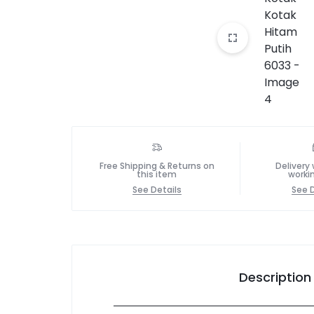
Free Shipping & Returns on
Delivery 
this item
worki
See Details
See D
Description