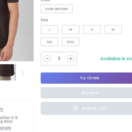
DARK BROWN
Size
L
M
S
XL
XXL
XXXL
Available in s
Try On Me
Buy Now
Add to cart
within 3-5
ng days
etails