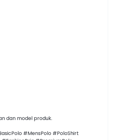
han dan model produk.
BasicPolo #MensPolo #PoloShirt