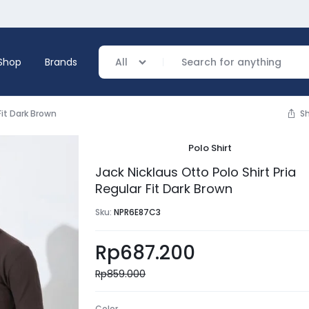
Shop
Brands
All
Fit Dark Brown
S
Polo Shirt
verage
Jack Nicklaus Otto Polo Shirt Pria
Regular Fit Dark Brown
ing
Sku:
NPR6E87C3
Rp
687.200
Rp
859.000
Color