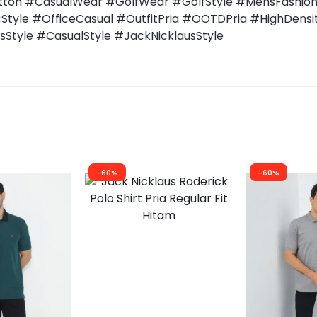
otton #CasualWear #GolfWear #GolfStyle #MensFashion
Style #OfficeCasual #OutfitPria #OOTDPria #HighDens
Style #CasualStyle #JackNicklausStyle
-60%
-60%