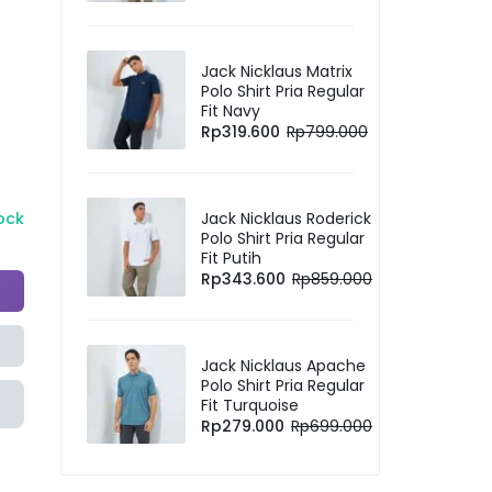
Jack Nicklaus Matrix
Polo Shirt Pria Regular
Fit Navy
Rp
319.600
Rp
799.000
tock
Jack Nicklaus Roderick
Polo Shirt Pria Regular
Fit Putih
Rp
343.600
Rp
859.000
Jack Nicklaus Apache
Polo Shirt Pria Regular
Fit Turquoise
Rp
279.000
Rp
699.000