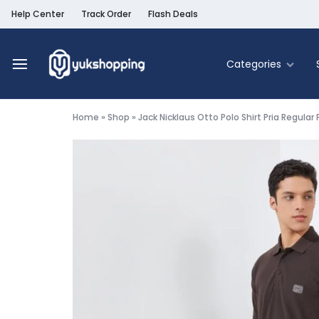
Help Center
Track Order
Flash Deals
Categories
Yukshopping
Belanja
Online
Home
»
Shop
»
Jack Nicklaus Otto Polo Shirt Pria Regular 
Murah
Fashion
&
Terpercaya
Food & Be
Home & Liv