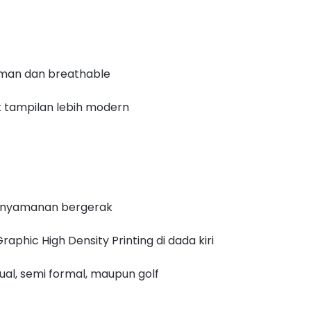
aman dan breathable
uk tampilan lebih modern
k kenyamanan bergerak
phic High Density Printing di dada kiri
ual, semi formal, maupun golf