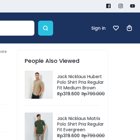
Sign in
hare
People Also Viewed
Jack Nicklaus Hubert
Polo Shirt Pria Regular
Fit Medium Brown
Rp
319.600
Rp
799.000
Jack Nicklaus Matrix
Polo Shirt Pria Regular
Fit Evergreen
Rp
319.600
Rp
799.000