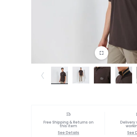
Free Shipping & Returns on
Delivery 
this item
worki
See Details
See D