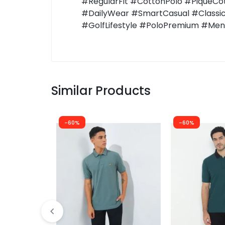
#RegularFit #CottonPolo #PiqueC
#DailyWear #SmartCasual #Classic
#GolfLifestyle #PoloPremium #Mens
Similar Products
-60%
-60%