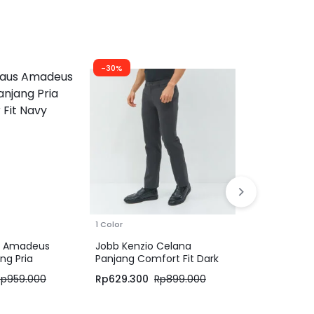
-30%
-30%
1 Color
1 Color
us Amadeus
Jobb Kenzio Celana
JOBB Topaz
ng Pria
Panjang Comfort Fit Dark
Panjang Pri
avy
Grey
Fit Dark Bla
Rp
959.000
Rp
629.300
Rp
899.000
Rp
699.300