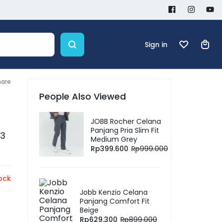
Sign in
hare
People Also Viewed
JOBB Rocher Celana
Panjang Pria Slim Fit
 3
Medium Grey
Rp
399.600
Rp
999.000
ock
Jobb Kenzio Celana
Panjang Comfort Fit
Beige
Rp
629.300
Rp
899.000