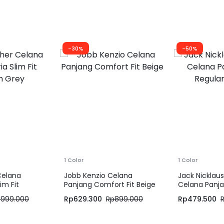
-30%
-50%
1 Color
1 Color
Celana
Jobb Kenzio Celana
Jack Nickla
im Fit
Panjang Comfort Fit Beige
Celana Panja
Regular Fit N
p
999.000
Rp
629.300
Rp
899.000
Rp
479.500