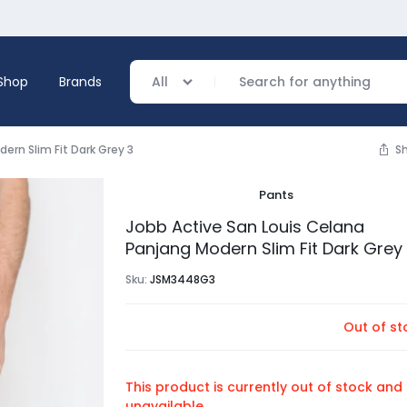
Shop
Brands
All
ern Slim Fit Dark Grey 3
S
Pants
verage
Jobb Active San Louis Celana
Panjang Modern Slim Fit Dark Grey
ing
Sku:
JSM3448G3
Out of st
This product is currently out of stock and
unavailable.