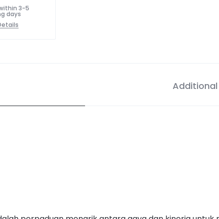
within 3-5
ng days
etails
Additional
dalah perpaduan menarik antara gaya dan kinerja untuk 