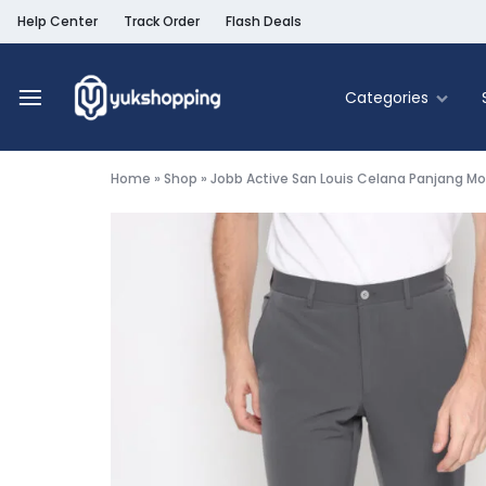
Help Center
Track Order
Flash Deals
Categories
Yukshopping
Belanja
Online
Home
»
Shop
»
Jobb Active San Louis Celana Panjang Mod
Murah
Fashion
&
Terpercaya
Food & Be
Home & Liv