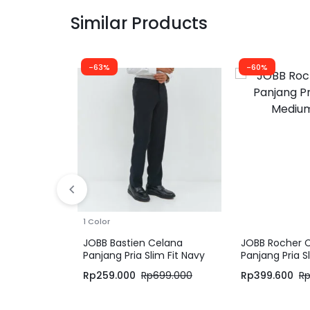
Similar Products
-63%
-60%
1 Color
JOBB Bastien Celana
JOBB Rocher 
Panjang Pria Slim Fit Navy
Panjang Pria Sl
Medium Grey
Rp
259.000
Rp
699.000
Rp
399.600
R