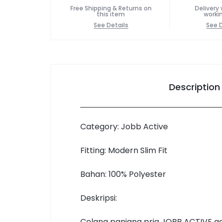
Free Shipping & Returns on
Delivery 
this item
worki
See Details
See D
Description
Category: Jobb Active
Fitting: Modern Slim Fit
Bahan: 100% Polyester
Deskripsi:
Celana panjang pria JOBB ACTIVE a