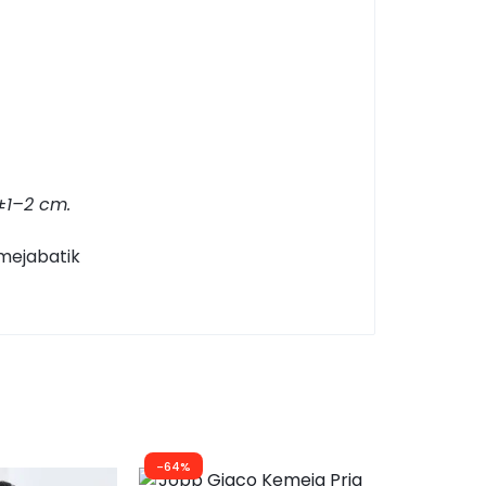
±1–2 cm.
mejabatik
-64%
-50%