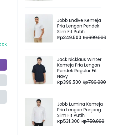
Jobb Endive Kemeja
Pria Lengan Pendek
Slim Fit Putih
Rp
349.500
Rp
699.000
tock
Jack Nicklaus Winter
Kemeja Pria Lengan
Pendek Regular Fit
Navy
Rp
399.500
Rp
799.000
Jobb Lumina Kemeja
Pria Lengan Panjang
Slim Fit Putih
Rp
531.300
Rp
759.000