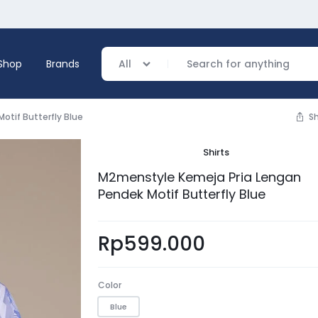
Shop
Brands
All
tif Butterfly Blue
S
Shirts
verage
M2menstyle Kemeja Pria Lengan
Pendek Motif Butterfly Blue
ing
Rp
599.000
Color
Blue