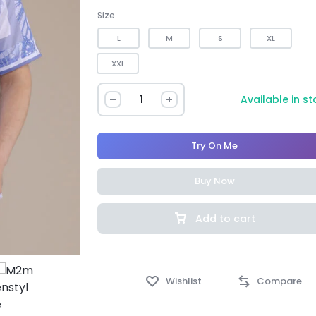
Size
L
M
S
XL
XXL
Available in s
Try On Me
Buy Now
Add to cart
Wishlist
Compare