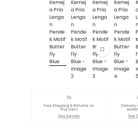
Free Shipping & Returns on
Delivery 
this item
worki
See Details
See D