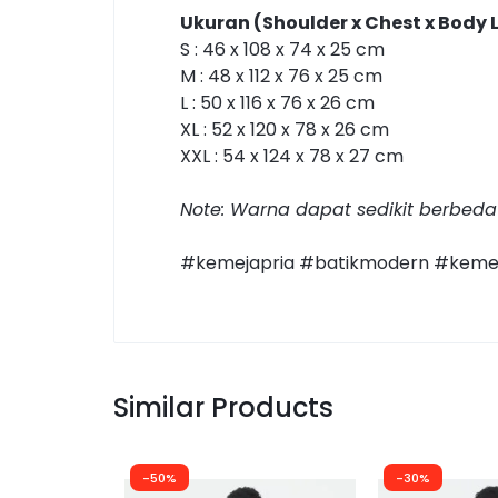
Ukuran (Shoulder x Chest x Body L
S : 46 x 108 x 74 x 25 cm
M : 48 x 112 x 76 x 25 cm
L : 50 x 116 x 76 x 26 cm
XL : 52 x 120 x 78 x 26 cm
XXL : 54 x 124 x 78 x 27 cm
Note: Warna dapat sedikit berbeda
#kemejapria #batikmodern #kemeja
Similar Products
-50%
-30%