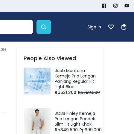
Sign in
hare
People Also Viewed
Jobb Montana
Kemeja Pria Lengan
Panjang Regular Fit
Light Blue
Rp
531.300
Rp
759.000
JOBB Finley Kemeja
Pria Lengan Pendek
Slim Fit Light Khaki
Rp
349.500
Rp
699.000