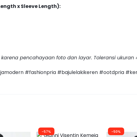
ength x Sleeve Length):
 karena pencahayaan foto dan layar. Toleransi ukuran 
modern #fashionpria #bajulelakikeren #ootdpria #ke
-57%
-50%