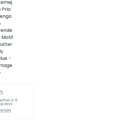
within 3-5
ng days
etails