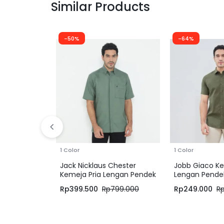
Similar Products
-50%
-64%
1 Color
1 Color
Jack Nicklaus Chester
Jobb Giaco Ke
Kemeja Pria Lengan Pendek
Lengan Pendek
Regular Fit Laurent Green
Olive
Rp
399.500
Rp
799.000
Rp
249.000
R