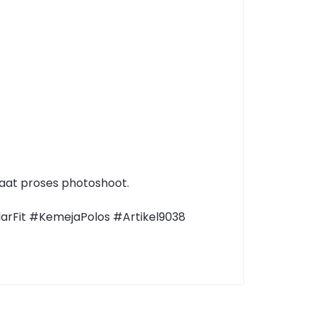
aat proses photoshoot.
Fit #KemejaPolos #Artikel9038