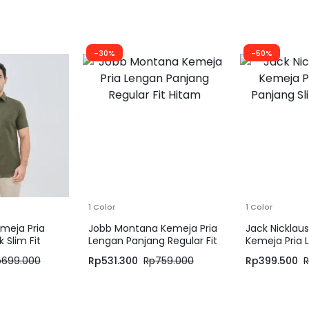
-30%
-50%
1 Color
1 Color
meja Pria
Jobb Montana Kemeja Pria
Jack Nicklau
 Slim Fit
Lengan Panjang Regular Fit
Kemeja Pria 
Hitam
Panjang Slim
p
699.000
Rp
531.300
Rp
759.000
Rp
399.500