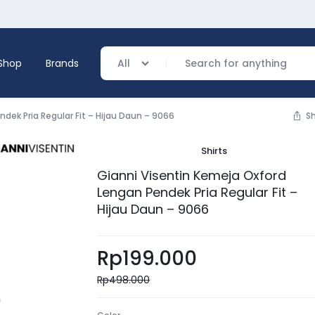
Shop
Brands
All
dek Pria Regular Fit – Hijau Daun – 9066
S
Shirts
verage
Gianni Visentin Kemeja Oxford
Lengan Pendek Pria Regular Fit –
ing
Hijau Daun – 9066
Rp
199.000
Rp
498.000