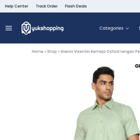
Help Center
Track Order
Flash Deals
Categories
Yukshopping
Belanja
Online
Home
»
Shop
»
Gianni Visentin Kemeja Oxford Lengan Pen
Murah
Fashion
&
Terpercaya
Food & Be
Home & Liv