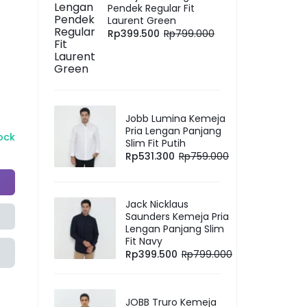
Pendek Regular Fit
Laurent Green
Rp
399.500
Rp
799.000
Jobb Lumina Kemeja
Pria Lengan Panjang
tock
Slim Fit Putih
Rp
531.300
Rp
759.000
Jack Nicklaus
Saunders Kemeja Pria
Lengan Panjang Slim
Fit Navy
Rp
399.500
Rp
799.000
JOBB Truro Kemeja