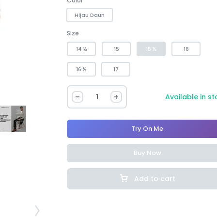
Color
Hijau Daun
Size
14 ½
15
15 ½
16
16 ½
17
Available in s
Try On Me
Buy Now
Add to cart