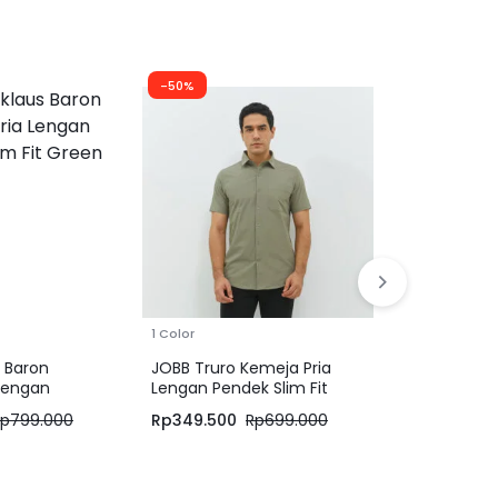
-50%
-50%
1 Color
Jack Nickla
Kemeja Pri
Slim Fit Lig
Rp
399.500
1 Color
s Baron
JOBB Truro Kemeja Pria
Lengan
Lengan Pendek Slim Fit
 Fit Green
Medium Green
Rp
799.000
Rp
349.500
Rp
699.000