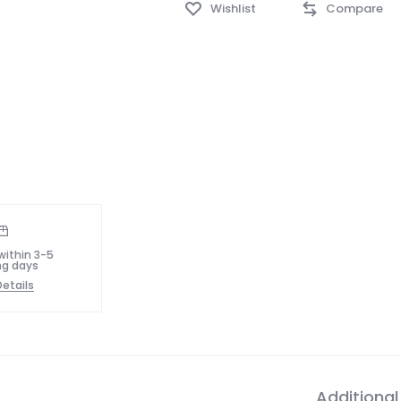
Wishlist
Compare
within 3-5
ng days
etails
Additional