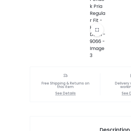
Free Shipping & Returns on
Delivery 
this item
worki
See Details
See D
Description