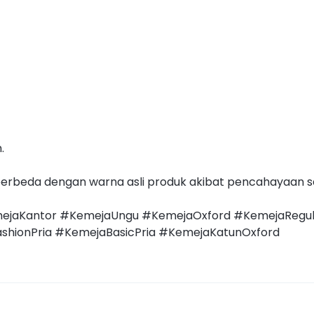
.
erbeda dengan warna asli produk akibat pencahayaan s
jaKantor #KemejaUngu #KemejaOxford #KemejaRegular
shionPria #KemejaBasicPria #KemejaKatunOxford