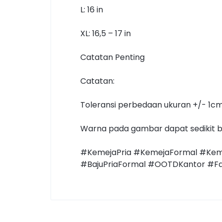
L: 16 in
XL: 16,5 – 17 in
Catatan Penting
Catatan:
Toleransi perbedaan ukuran +/- 1cm
Warna pada gambar dapat sedikit b
#KemejaPria #KemejaFormal #Keme
#BajuPriaFormal #OOTDKantor #Fa