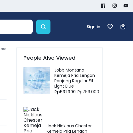
Sign in
hare
People Also Viewed
Jobb Montana
Kemeja Pria Lengan
Panjang Regular Fit
Light Blue
Rp
531.300
Rp
759.000
Jack Nicklaus Chester
Kemeja Pria Lengan