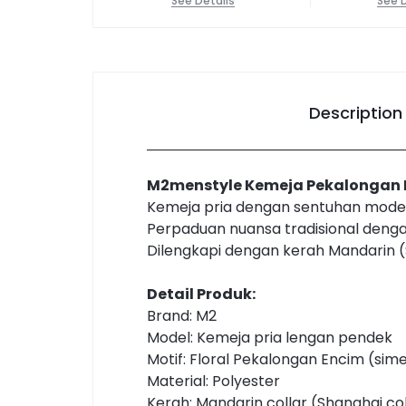
See Details
See D
Description
M2menstyle Kemeja Pekalongan E
Kemeja pria dengan sentuhan modern
Perpaduan nuansa tradisional deng
Dilengkapi dengan kerah Mandarin (S
Detail Produk:
Brand: M2
Model: Kemeja pria lengan pendek
Motif: Floral Pekalongan Encim (sime
Material: Polyester
Kerah: Mandarin collar (Shanghai col