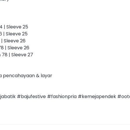
4 | Sleeve 25
6 | Sleeve 25
 | Sleeve 26
78 | Sleeve 26
h 78 | Sleeve 27
a pencahayaan & layar
batik #bajufestive #fashionpria #kemejapendek #oot