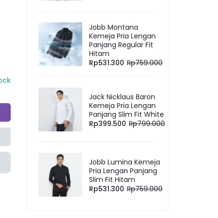
Jobb Montana
Kemeja Pria Lengan
Panjang Regular Fit
Hitam
Rp
531.300
Rp
759.000
tock
Jack Nicklaus Baron
Kemeja Pria Lengan
Panjang Slim Fit White
Rp
399.500
Rp
799.000
Jobb Lumina Kemeja
Pria Lengan Panjang
Slim Fit Hitam
Rp
531.300
Rp
759.000