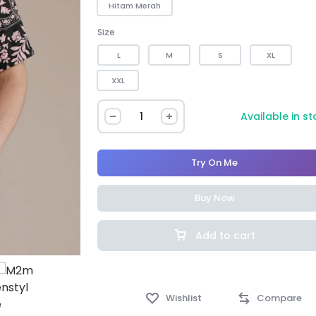
Hitam Merah
Size
L
M
S
XL
XXL
Available in s
Try On Me
Buy Now
Add to cart
Wishlist
Compare