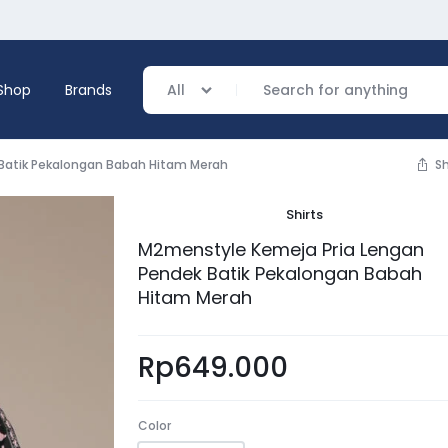
Shop
Brands
All
Batik Pekalongan Babah Hitam Merah
S
Shirts
verage
M2menstyle Kemeja Pria Lengan
Pendek Batik Pekalongan Babah
ing
Hitam Merah
Rp
649.000
Color