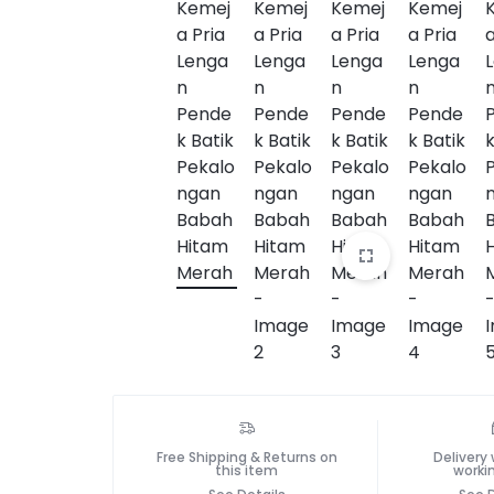
Free Shipping & Returns on
Delivery 
this item
worki