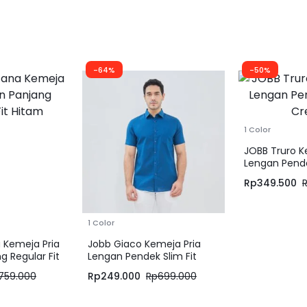
-64%
-50%
1 Color
JOBB Truro K
Lengan Pende
Cream
Rp
349.500
1 Color
 Kemeja Pria
Jobb Giaco Kemeja Pria
g Regular Fit
Lengan Pendek Slim Fit
Navy
759.000
Rp
249.000
Rp
699.000