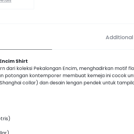
etails
Additional
ncim Shirt
 dari koleksi Pekalongan Encim, menghadirkan motif flor
an potongan kontemporer membuat kemeja ini cocok unt
hanghai collar) dan desain lengan pendek untuk tampilan 
tris)
lar)