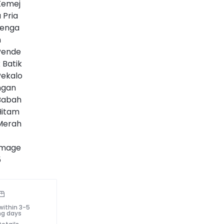
within 3-5
ng days