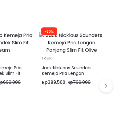
-50%
-30%
1 Color
1 Color
emeja Pria
Jack Nicklaus Saunders
Jobb Arillo 
k Slim Fit
Kemeja Pria Lengan
Lengan Pend
Panjang Slim Fit Olive
Putih
Rp
699.000
Rp
399.500
Rp
799.000
Rp
489.300