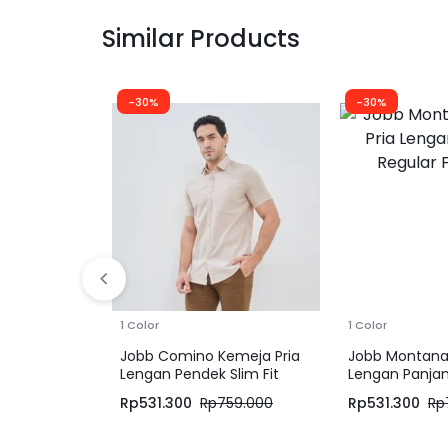
Similar Products
-30%
-30%
1 Color
1 Color
Jobb Comino Kemeja Pria
Jobb Montana
Lengan Pendek Slim Fit
Lengan Panjan
Khaki
Hitam
Rp
531.300
Rp
759.000
Rp
531.300
Rp