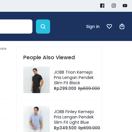
Sign in
hare
People Also Viewed
JOBB Trion Kemeja
Pria Lengan Pendek
Slim Fit Black
Rp
299.000
Rp
699.000
JOBB Finley Kemeja
Pria Lengan Pendek
Slim Fit Light Blue
Rp
349.500
Rp
699.000